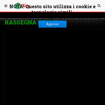
NOTA! Questo sito utilizza i cookie e
tecnologie simili.
Se non si modificano le impostazioni del browser, l'utente accetta.
RASSEGNA STAMPA
Approvo