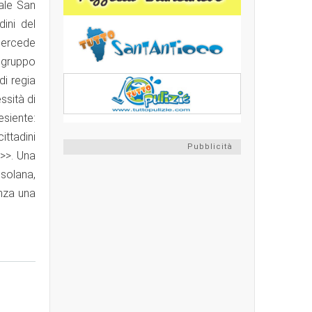
dale San
ini del
 Mercede
pogruppo
di regia
ssità di
esiente:
ittadini
Pubblicità
i>>. Una
isolana,
enza una