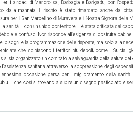
ieri i sindaci di Mandrolisai, Barbagia e Barigadu, con l’ospe
 dalla mannaia. Il rischio è stato rimarcato anche dai cittad
iusura per il San Marcellino di Muravera e il Nostra Signora della
ella sanità – con un unico contenitore – è stata criticata dal ca
 debole e confuso. Non risponde all’esigenza di costruire cabine 
 dei bisogni e la programmazione delle risposte, ma solo alla nece
biciate che colpiscono i territori più deboli, come il Sulcis Igl
 si sia organizzato un comitato a salvaguardia della salute dei c
e l’assistenza sanitaria attraverso la soppressione degli ospedal
’ l’ennesima occasione persa per il miglioramento della sanità 
Rubiu – che così si trovano a subire un disegno pasticciato e s