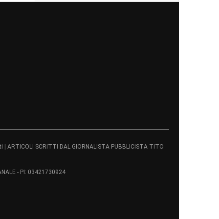
servati | ARTICOLI SCRITTI DAL GIORNALISTA PUBBLICISTA TITO
ALE - PI: 03421730924