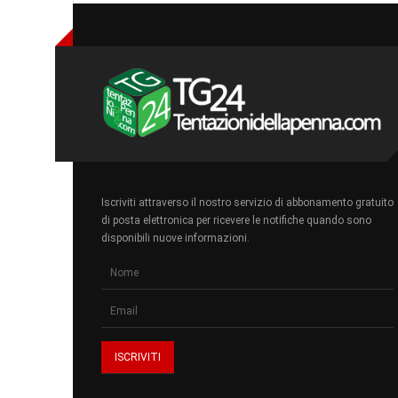
Iscriviti attraverso il nostro servizio di abbonamento gratuito
di posta elettronica per ricevere le notifiche quando sono
disponibili nuove informazioni.