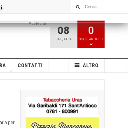
i.
Pubbicità
08
0
SAT
,
AUG
NUOVI ARTICOLI
RA
CONTATTI
ALTRO
aria per