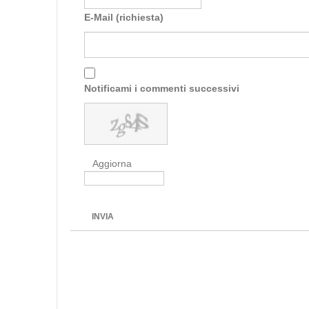
E-Mail (richiesta)
Notificami i commenti successivi
Aggiorna
INVIA