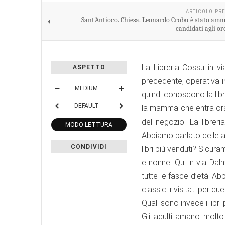
S.I. OGGI
ARTICOLO PR
Sant'Antioco. Chiesa. Leonardo Crobu è stato amme
candidati agli or
La Libreria Cossu in v
ASPETTO
precedente, operativa in 
MEDIUM
quindi conoscono la lib
DEFAULT
la mamma che entra ora 
del negozio. La librer
MODO LETTURA
Abbiamo parlato delle a
CONDIVIDI
libri più venduti? Sicu
e nonne. Qui in via Dal
tutte le fasce d’età. Abb
classici rivisitati per qu
Quali sono invece i libri p
Gli adulti amano molto