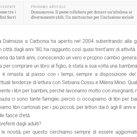
ECEDENTE
PROSSIMO ARTICOLO
sso tra i
Domusnovas. Il paese collabora per donare un’altalena ai
dini Sacri
diversamente abili. Un mattoncino per l’inclusione sociale
ia Dalmazia a Carbonia ha aperto nel 2004 subentrando alla g
città dagli anni ’80, ha raggiunto così quasi trent’anni di attività. I
reria da tanti anni, conoscendo un vero e proprio cambio genera
per comprare un libro al figlio, è stata a sua volta una bambina
ia è rimasta al passo con i tempi, sempre a disposizione del c
ttuali tendenze di lettura con Sebiana Cossu e Milena Minio. Qual
ramente i libri per bambini, perché lavoriamo molto con insegnant
mazia ci sono tante famiglie, perciò ci occupiamo di libri per ba
iamo libri cartonati per i più piccoli, per lettori dai 6 agli 8 anni e
elle fasce d’età.
referiti dagli adulti?
 le novità, per questo cerchiamo sempre di essere aggiornati