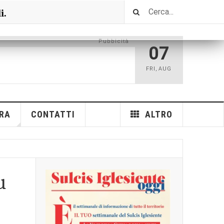
i.
Pubbicità
07
FRI
,
AUG
RA
CONTATTI
ALTRO
u