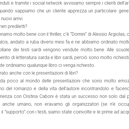
venduti e tramite i social network avvisiamo sempre i clienti dell’ar
quando sappiamo che un cliente apprezza un particolare gene
nuovi arrivi.
eri prediletti?
riamo molto bene con il thriller, c’è “Domini” di Alessio Argiolas, 
ulcis, andato a ruba diversi mesi fa e ne abbiamo ordinato mol
ollane dei testi sardi vengono vendute molto bene. Alle scuol
nto di letteratura sarda e libri sardi, perciò sono molto richiesti.
nte ordiniamo qualunque libro ci venga richiesto.
ato anche con le presentazioni di libri?
 da poco al mondo delle presentazioni che sono molto emozi
erno del romanzo e della vita dell’autore incontrandolo e facen
rienza con Cristina Caboni è stata un successo non solo dal p
a anche umano, non eravamo gli organizzatori (se n’è occu
l “supporto” con i testi, siamo state coinvolte e le prime ad acqu