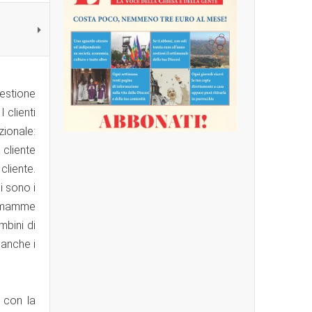
estione
 clienti
zionale:
 cliente
liente.
i sono i
i, mamme
mbini di
 anche i
 con la