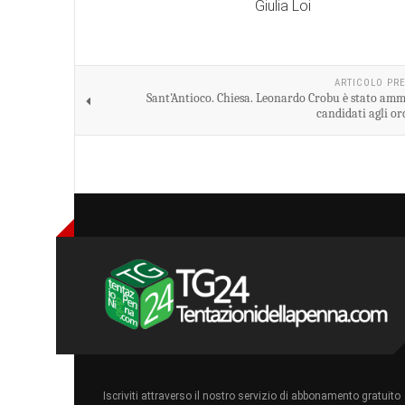
Giulia Loi
ARTICOLO PR
Sant'Antioco. Chiesa. Leonardo Crobu è stato amme
candidati agli or
Iscriviti attraverso il nostro servizio di abbonamento gratuito