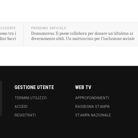
ECEDENTE
PROSSIMO ARTICOLO
sso tra i
Domusnovas. Il paese collabora per donare un’altalena ai
dini Sacri
diversamente abili. Un mattoncino per l’inclusione sociale
GESTIONE UTENTE
WEB TV
TERMINI UTILIZZO
APPROFONDIMENTI
ACCEDI
RASSEGNA STAMPA
REGISTRATI
STAMPA NAZIONALE