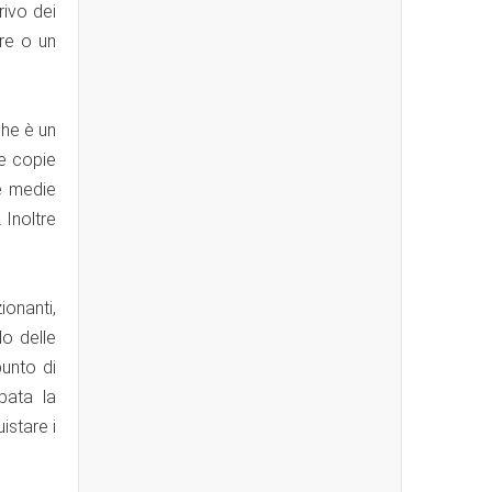
rivo dei
re o un
che è un
te copie
e medie
 Inoltre
onanti,
do delle
unto di
pata la
istare i