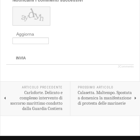
Notificami i commenti successivi
Aggiorna
INVIA
JComments
ARTICOLO PRECEDENTE
PROSSIMO ARTICOLO
Carloforte. Delicato e
Calasetta. Maltempo. Spostata
complesso intervento di
a domenica la manifestazione
soccorso marittimo condotto
di protesta delle marinerie
dalla Guardia Costiera