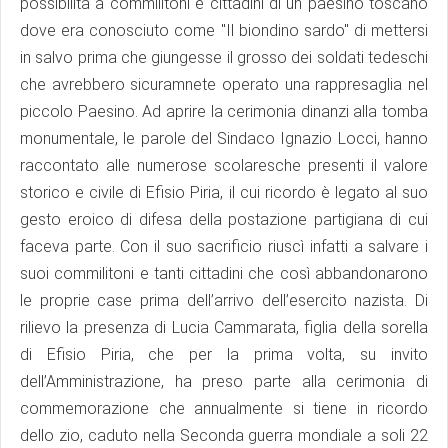
possibilità a commilitoni e cittadini di un paesino toscano
dove era conosciuto come "Il biondino sardo" di mettersi
in salvo prima che giungesse il grosso dei soldati tedeschi
che avrebbero sicuramnete operato una rappresaglia nel
piccolo Paesino. Ad aprire la cerimonia dinanzi alla tomba
monumentale, le parole del Sindaco Ignazio Locci, hanno
raccontato alle numerose scolaresche presenti il valore
storico e civile di Efisio Piria, il cui ricordo è legato al suo
gesto eroico di difesa della postazione partigiana di cui
faceva parte. Con il suo sacrificio riuscì infatti a salvare i
suoi commilitoni e tanti cittadini che così abbandonarono
le proprie case prima dell’arrivo dell’esercito nazista. Di
rilievo la presenza di Lucia Cammarata, figlia della sorella
di Efisio Piria, che per la prima volta, su invito
dell’Amministrazione, ha preso parte alla cerimonia di
commemorazione che annualmente si tiene in ricordo
dello zio, caduto nella Seconda guerra mondiale a soli 22