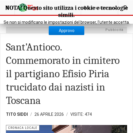
SEI QUI:
CRONACA
CRONACA LOCALE
NOTA! Questo sito utilizza i cookie e tecnologie
0
NUOVI ARTICOLI
simili.
Se non si modificano le impostazioni del browser, l'utente accetta.
Pubbicità
Approvo
Sant'Antioco.
Commemorato in cimitero
il partigiano Efisio Piria
trucidato dai nazisti in
Toscana
TITO SIDDI
26 APRILE 2026
VISITE: 474
CRONACA LOCALE