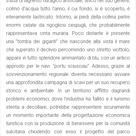
tratta di laghetto nuragico artificiale, unico nel suo genere,
colmo d’acqua tutto l’anno, il cui fondo, si è scoperto, è
interamente lastricato. Intorno, ai piedi della collina pietre
enormi celate da rigogliosi cespugli, che probabilmente
rappresentava cinta muraria. Poco distante è presente
una ”tomba dei giganti” che nasconde alla vista il mare
che superato il declivio percorrendo uno stretto viottolo,
appare in tutto splendore ammantato di blu, con un antico
approdo per le navi: "portu sciusciau". Adesso, grazie al
sovvenzionamento regionale diventa necessario avviare
una approfondita campagna di scavi per un suo recupero
storico e ambientale. In un territorio afflitto dagrandi
problemi economici, dove l’industria ha fallito e il turismo
stenta a decollare, potrebbe rappresentere sicuramente
un momento importante della progettazione economica
turistica con la produzione di benessere per la comunità
sulcitana chiudendo con esso il progetto del parco