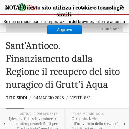
SEI QUI:
CULTURA
CULTURA
NOTA! Questo sito utilizza i cookie e tecnologie
0
NUOVI ARTICOLI
simili.
Se non si modificano le impostazioni del browser, l'utente accetta.
Pubbicità
Approvo
Sant'Antioco.
Finanziamento dalla
Regione il recupero del sito
nuragico di Grutt'i Aqua
TITO SIDDI
04 MAGGIO 2025
VISITE: 851
CULTURA
ARTICOLO PRECEDENTE
PROSSIMO ARTICOLO
Iglesias. “Gli archivi minerari
Carbonia. Lezione
contemporanei: fonti per
all'università della terza età.
l’archeologia”. workshop
“Il latte e i prodotti