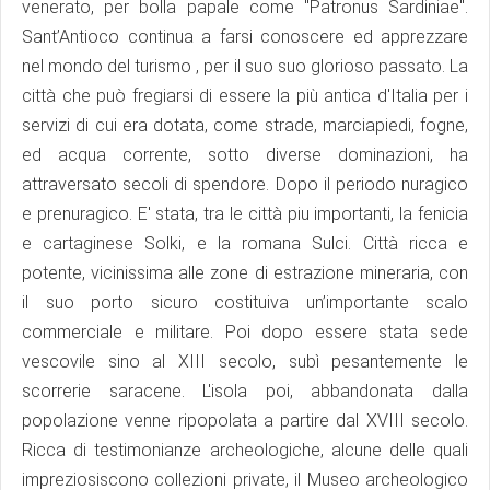
venerato, per bolla papale come "Patronus Sardiniae".
Sant’Antioco continua a farsi conoscere ed apprezzare
nel mondo del turismo , per il suo suo glorioso passato. La
città che può fregiarsi di essere la più antica d'Italia per i
servizi di cui era dotata, come strade, marciapiedi, fogne,
ed acqua corrente, sotto diverse dominazioni, ha
attraversato secoli di spendore. Dopo il periodo nuragico
e prenuragico. E' stata, tra le città piu importanti, la fenicia
e cartaginese Solki, e la romana Sulci. Città ricca e
potente, vicinissima alle zone di estrazione mineraria, con
il suo porto sicuro costituiva un’importante scalo
commerciale e militare. Poi dopo essere stata sede
vescovile sino al XIII secolo, subì pesantemente le
scorrerie saracene. L'isola poi, abbandonata dalla
popolazione venne ripopolata a partire dal XVIII secolo.
Ricca di testimonianze archeologiche, alcune delle quali
impreziosiscono collezioni private, il Museo archeologico