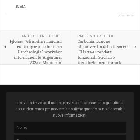
INVIA
JComments
ARTICOLO PRECEDENTE
PROSSIMO ARTICOLO
Iglesias. “Gli archivi minerari
Carbonia. Lezione
contemporanei: fonti per
all'università della terza età.
l’archeologia”. workshop
“Il latte e i prodotti
internazionale “Argentaria
funzionali. Scienza e
2025 a Monteponi
tecnologia incontrano la
tradizione”
Iscriviti attraverso il nostro servizio di abbonamento gratuito di
posta elettronica per ricevere le notifiche quando sono disponibili
nuove informazioni.