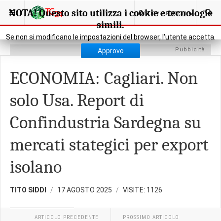
SEI QUI:
POLITICA
POLITICA REGIONALE
NOTA! Questo sito utilizza i cookie e tecnologie
0
NUOVI ARTICOLI
simili.
Se non si modificano le impostazioni del browser, l'utente accetta.
Pubbicità
Approvo
ECONOMIA: Cagliari. Non
solo Usa. Report di
Confindustria Sardegna su
mercati stategici per export
isolano
TITO SIDDI
17 AGOSTO 2025
VISITE: 1126
POLITICA REGIONALE
ARTICOLO PRECEDENTE
PROSSIMO ARTICOLO