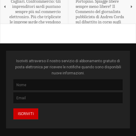
Cagliari. Confcommercio: Gli
Portopino. Spiagge libere
imprenditori sardi puntano
sempre meno libere? Il
sempre più sul commercio
Commento del giornalista
elettronico. Più che triplicate
pubblicista di Andrea Corda
le imprese sarde che vendono
sul dibattito in corso sugli
esclusivamente on line.
stabilimenti balneari.
Iscriviti attraverso il nostro servizio di abbonamento gratuito di
posta elettronica per ricevere le notifiche quando sono disponibili
nuove informazioni.