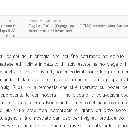
ECEDENTE
PROSSIMO ARTICOLO
rti: non è
Cagliari. Rubiu (Capogruppo dell'Udc) vertenza Aias: Aumen
opo il 27
incertezze per i lavoratori
ottobre
 sui campi del nubifragio che nel fine settimana ha colpito il
nattese ed il clima impazzito di inizio estate hanno piegato il
rsi ettari di vigneti distrutti, poderi coltivati con ortaggi compr
Un grido d’allarme che è arrivato anche dal capogruppo dell
anluigi Rubiu: <<La tempesta che si è riversato sui poderi del
 rappresentante dei moderati – ha piegato le coltivazioni spa
lamassargia e Iglesias. Non è andata meglio nel triangolo comp
 e Nuxis. Le produzioni cerealicole di grano ed orzo sono
L’uragano si è dimostrato dannoso per i vigneti, producendo il
ovescio climatico che prefigura strascichi negativi sulla stagio