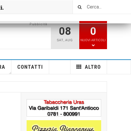
i.
Pubbicità
08
0
SAT
,
AUG
NUOVI ARTICOLI
RA
CONTATTI
ALTRO