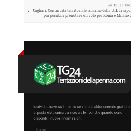
ARTICOLO PR
Cagliari. Continuità territoriale, allarme della UIL Traspo
più possibile prenotare un volo per Roma e Milano d
Iscriviti attraverso il nostro servizio di abbonamento gratuito
di posta elettronica per ricevere le notifiche quando sono
disponibili nuove informazioni.