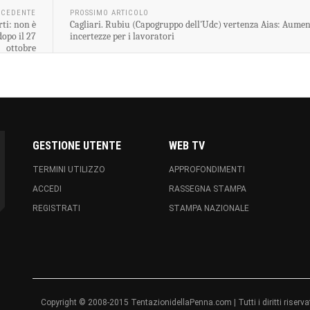
ECEDENTE
PROSSIMO ARTICOLO
rti: non è
Cagliari. Rubiu (Capogruppo dell'Udc) vertenza Aias: Aumen
opo il 27
incertezze per i lavoratori
ottobre
GESTIONE UTENTE
WEB TV
TERMINI UTILIZZO
APPROFONDIMENTI
ACCEDI
RASSEGNA STAMPA
REGISTRATI
STAMPA NAZIONALE
Copyright © 2008-2015 TentazionidellaPenna.com | Tutti i diritti ri