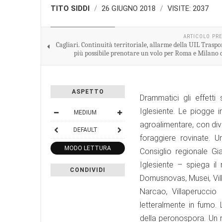
TITO SIDDI
26 GIUGNO 2018
VISITE: 2037
POLITICA REGIONALE
ARTICOLO PR
Cagliari. Continuità territoriale, allarme della UIL Traspo
più possibile prenotare un volo per Roma e Milano d
ASPETTO
Drammatici gli effetti
Iglesiente. Le piogge i
MEDIUM
agroalimentare, con dive
DEFAULT
foraggiere rovinate. 
MODO LETTURA
Consiglio regionale Gi
Iglesiente – spiega il
CONDIVIDI
Domusnovas, Musei, Vil
Narcao, Villaperuccio
letteralmente in fumo. 
della peronospora. Un r