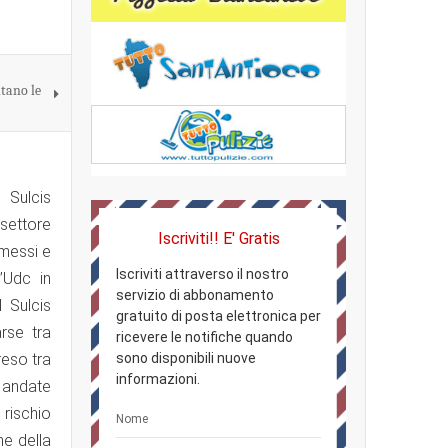
tano le
 Sulcis
 settore
Iscriviti!! E' Gratis
omessi e
Iscriviti attraverso il nostro
’Udc in
servizio di abbonamento
 Sulcis
gratuito di posta elettronica per
rse tra
ricevere le notifiche quando
reso tra
sono disponibili nuove
informazioni.
 andate
 rischio
ne della