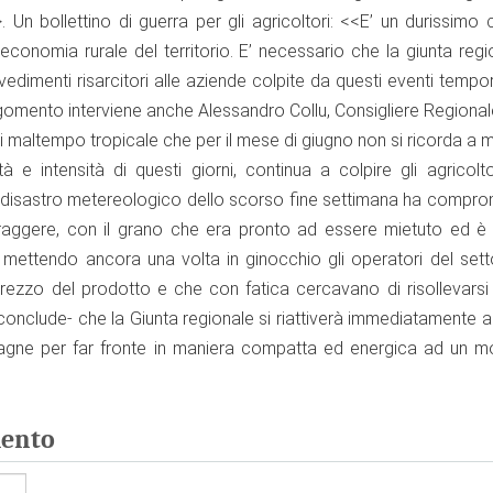
Un bollettino di guerra per gli agricoltori: <<E’ un durissimo
economia rurale del territorio. E’ necessario che la giunta regi
vedimenti risarcitori alle aziende colpite da questi eventi tempo
argomento interviene anche Alessandro Collu, Consigliere Regiona
i maltempo tropicale che per il mese di giugno non si ricorda a
e intensità di questi giorni, continua a colpire gli agricolto
-Il disastro metereologico dello scorso fine settimana ha compr
foraggere, con il grano che era pronto ad essere mietuto ed è
 mettendo ancora una volta in ginocchio gli operatori del sett
prezzo del prodotto e che con fatica cercavano di risollevarsi
-conclude- che la Giunta regionale si riattiverà immediatamente a
gne per far fronte in maniera compatta ed energica ad un 
ento