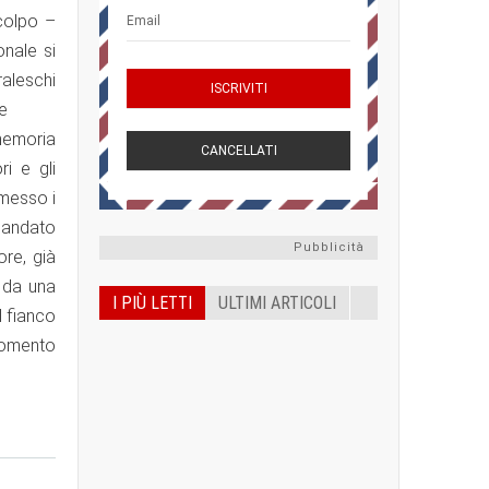
 colpo –
onale si
raleschi
le
 memoria
ri e gli
omesso i
 andato
Pubblicità
ore, già
 da una
I PIÙ LETTI
ULTIMI ARTICOLI
l fianco
momento