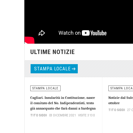
ULTIME NOTIZIE
STAMPA LOCALE
STAMPA LOCALE
STAMPA LOCA
Cagliari. Insularità in Costituzione, nasce
Notizie dal Sulc
il comitato del No. Indipendentisti, testo
ottobre
già annacquato che farà danni a Sardegna
TITO SIDDI
27 
TITO SIDDI
03 DICEMBRE 2021
VISITE: 3130