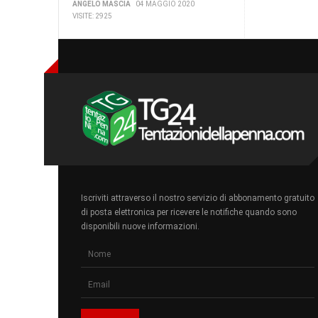
ANGELO MASCIA
04 MAGGIO 2020
VISITE: 2925
Iscriviti attraverso il nostro servizio di abbonamento gratuito
di posta elettronica per ricevere le notifiche quando sono
disponibili nuove informazioni.