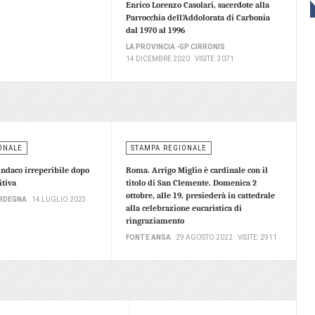
Enrico Lorenzo Casolari, sacerdote alla
Parrocchia dell’Addolorata di Carbonia
dal 1970 al 1996
LA PROVINCIA -GP CIRRONIS
14 DICEMBRE 2020
VISITE: 3071
ONALE
STAMPA REGIONALE
sindaco irreperibile dopo
Roma. Arrigo Miglio è cardinale con il
itiva
titolo di San Clemente. Domenica 2
ottobre, alle 19, presiederà in cattedrale
RDEGNA
14 LUGLIO 2023
alla celebrazione eucaristica di
ringraziamento
FONTE ANSA
29 AGOSTO 2022
VISITE: 2911