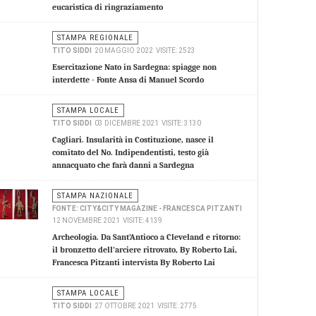
eucaristica di ringraziamento
STAMPA REGIONALE
TITO SIDDI
20 MAGGIO 2022
VISITE: 2523
Esercitazione Nato in Sardegna: spiagge non
interdette - Fonte Ansa di Manuel Scordo
STAMPA LOCALE
TITO SIDDI
03 DICEMBRE 2021
VISITE: 3130
Cagliari. Insularità in Costituzione, nasce il
comitato del No. Indipendentisti, testo già
annacquato che farà danni a Sardegna
STAMPA NAZIONALE
FONTE: CITY&CITY MAGAZINE - FRANCESCA PITZANTI
12 NOVEMBRE 2021
VISITE: 4139
Archeologia. Da Sant’Antioco a Cleveland e ritorno:
il bronzetto dell’arciere ritrovato, By Roberto Lai,
Francesca Pitzanti intervista By Roberto Lai
STAMPA LOCALE
TITO SIDDI
27 OTTOBRE 2021
VISITE: 2775