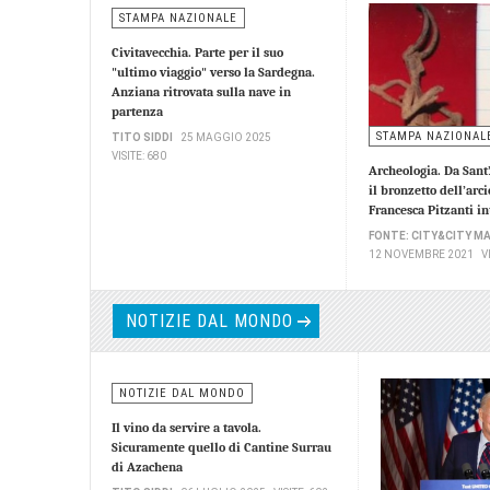
STAMPA NAZIONALE
Civitavecchia. Parte per il suo
"ultimo viaggio" verso la Sardegna.
Anziana ritrovata sulla nave in
partenza
STAMPA NAZIONAL
TITO SIDDI
25 MAGGIO 2025
VISITE: 680
Archeologia. Da Sant’
il bronzetto dell’arci
Francesca Pitzanti in
FONTE: CITY&CITY M
12 NOVEMBRE 2021
V
NOTIZIE DAL MONDO
NOTIZIE DAL MONDO
Il vino da servire a tavola.
Sicuramente quello di Cantine Surrau
di Azachena