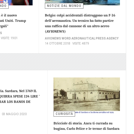
ONDO
NOTIZIE DAL MONDO
 è il nuovo
Belgio: colpi accidentali distruggono un F-16
tati Uniti. Trump
dell'aeronautica. Un tecnico ha fatto partire
egali"
una raffica dal cannone di un altro aereo
(AVIONEWS)
WS
VISITE: 1901
AVIONEWS WORD AERONAUTICAL PRESS AGENCY
14 OTTOBRE 2018
VISITE: 4879
ria. Sardara, Nel 1769 IL
UIRRA SPESE 124 LIRE ‘
AR LOS BANOS DE
CURIOSITÀ
03 MAGGIO 2020
Bricciole di storia. Ancu ti currada su
buginu, Carlo Felice e le terme di Sardara