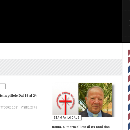
LE
is in pillole Dal 18 al 24
OTTOBRE 2021
VISITE: 2775
STAMPA LOCALE
Roma. E’ morto all’età di 84 anni don