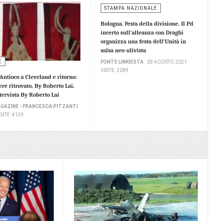
STAMPA NAZIONALE
Bologna. Festa della divisione. Il Pd
incerto sull’alleanza con Draghi
organizza una festa dell’Unità in
salsa neo-ulivista
E
FONTE LINKIESTA
28 AGOSTO 2021
VISITE: 2289
Antioco a Cleveland e ritorno:
ere ritrovato, By Roberto Lai,
tervista By Roberto Lai
AGAZINE - FRANCESCA PITZANTI
ISITE: 4139