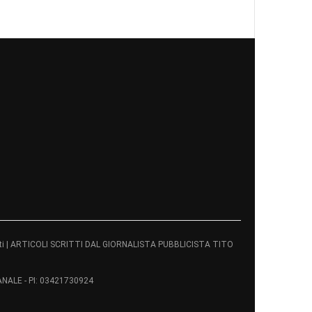
servati | ARTICOLI SCRITTI DAL GIORNALISTA PUBBLICISTA TITO
ALE - PI: 03421730924