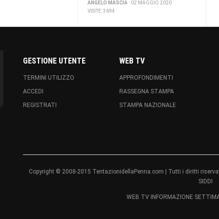
ANGELO MASCIA
02 MAGGIO 2020
VISITE: 3694
GESTIONE UTENTE
WEB TV
TERMINI UTILIZZO
APPROFONDIMENTI
ACCEDI
RASSEGNA STAMPA
REGISTRATI
STAMPA NAZIONALE
Copyright © 2008-2015 TentazionidellaPenna.com | Tutti i diritti ri
SIDDI
WEB TV INFORMAZIONE SETTIMAN