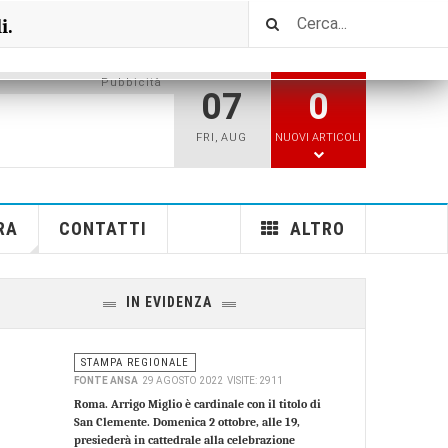
i.
Pubbicità
07
0
FRI
,
AUG
NUOVI ARTICOLI
RA
CONTATTI
ALTRO
IN EVIDENZA
STAMPA REGIONALE
FONTE ANSA
29 AGOSTO 2022
VISITE: 2911
Roma. Arrigo Miglio è cardinale con il titolo di
San Clemente. Domenica 2 ottobre, alle 19,
presiederà in cattedrale alla celebrazione