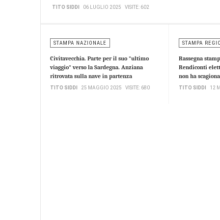
TITO SIDDI
06 LUGLIO 2025
VISITE: 602
STAMPA NAZIONALE
STAMPA REGI
Civitavecchia. Parte per il suo "ultimo
Rassegna stampa
viaggio" verso la Sardegna. Anziana
Rendiconti elett
ritrovata sulla nave in partenza
non ha scagiona
TITO SIDDI
25 MAGGIO 2025
VISITE: 680
TITO SIDDI
12 