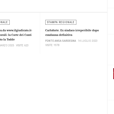
ONALE
STAMPA REGIONALE
.da www.ilgiudicato.it-
Carloforte. Ex sindaco irreperibile dopo
orali: la Corte dei Conti
condanna definitiva
to la Todde
FONTE ANSA SARDEGNA
14 LUGLIO 2023
VISITE: 1978
MARZO 2025
VISITE: 623