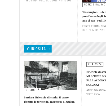
TITO SIDDI
06 LUGLIO 2025
VISITE: 602
NOTIZIE DAL M
Washington. Biden
presidente degli S
non ci sta: "Voti ill
FONTE TISCALI NE
07 NOVEMBRE 2020
CURIOSITÀ
CURIOSITÀ
Bricciole di sto
MARCHESE DI Q
PARA ACCONCH
SARDARA’
CURIOSITÀ
ANGELO MASCIA
VISITE: 2556
Sardara. Bricciole di storia. Il paese
riscatta le terme dal marchese di Quirra