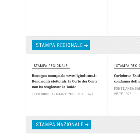
STAMPA REGIONALE
STAMPA REGIONALE
STAMPA REGI
Rassegna stampa.da www.ilgiudicato.it-
Carloforte. Ex 
Rendiconti elettorali: la Corte dei Conti
condanna defin
non ha scagionato la Todde
FONTE ANSA SA
VISITE: 1978
TITO SIDDI
12 MARZO 2025
VISITE: 623
STAMPA NAZIONALE