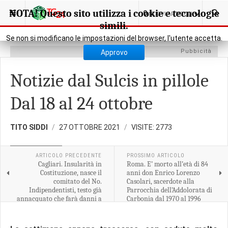
SEI QUI:
RASSEGNA STAMPA
STAMPA LOCALE
NOTA! Questo sito utilizza i cookie e tecnologie
0
NUOVI ARTICOLI
simili.
Se non si modificano le impostazioni del browser, l'utente accetta.
Pubbicità
Approvo
Notizie dal Sulcis in pillole
Dal 18 al 24 ottobre
TITO SIDDI
27 OTTOBRE 2021
VISITE: 2773
STAMPA LOCALE
ARTICOLO PRECEDENTE
PROSSIMO ARTICOLO
Cagliari. Insularità in
Roma. E’ morto all’età di 84
Costituzione, nasce il
anni don Enrico Lorenzo
comitato del No.
Casolari, sacerdote alla
Indipendentisti, testo già
Parrocchia dell’Addolorata di
annacquato che farà danni a
Carbonia dal 1970 al 1996
Sardegna