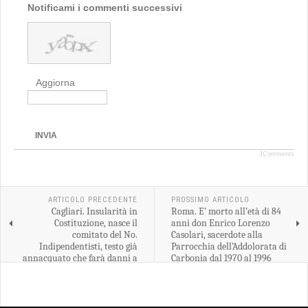
Notificami i commenti successivi
Aggiorna
INVIA
JComments
ARTICOLO PRECEDENTE
PROSSIMO ARTICOLO
Cagliari. Insularità in
Roma. E’ morto all’età di 84
Costituzione, nasce il
anni don Enrico Lorenzo
comitato del No.
Casolari, sacerdote alla
Indipendentisti, testo già
Parrocchia dell’Addolorata di
annacquato che farà danni a
Carbonia dal 1970 al 1996
Sardegna