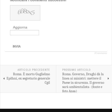
Notificami i commenti successivi
Aggiorna
INVIA
JComments
ARTICOLO PRECEDENTE
PROSSIMO ARTICOLO
Roma. È morto Guglielmo
Roma. Governo, Draghi dà la
Epifani, ex segretario generale
linea ai ministri: mettere il
Cgil
Paese in sicurezza. Il governo
sarà ambientalista- (fonte e
foto Ansa)