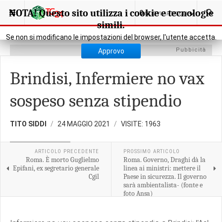
SEI QUI:
RASSEGNA STAMPA
STAMPA NAZIONALE
NOTA! Questo sito utilizza i cookie e tecnologie
0
NUOVI ARTICOLI
simili.
Se non si modificano le impostazioni del browser, l'utente accetta.
Pubbicità
Approvo
Brindisi, Infermiere no vax
sospeso senza stipendio
TITO SIDDI
24 MAGGIO 2021
VISITE: 1963
STAMPA NAZIONALE
ARTICOLO PRECEDENTE
PROSSIMO ARTICOLO
Roma. È morto Guglielmo
Roma. Governo, Draghi dà la
Epifani, ex segretario generale
linea ai ministri: mettere il
Cgil
Paese in sicurezza. Il governo
sarà ambientalista- (fonte e
foto Ansa)