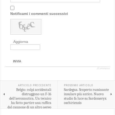
Notificami i commenti successivi
Aggiorna
INVIA
JComments
ARTICOLO PRECEDENTE
PROSSIMO ARTICOLO
Belgio: colpi accidentali
Sardegna. Scoperto ruminante
distruggono un F-16
insulare più antico. Nuovo
dell'aeronautica. Un tecnico
studio fa luce su Sardomeryx
ha fatto partire una raffica
oschiriensis
dal cannone di un altro aereo
(AVIONEWS)