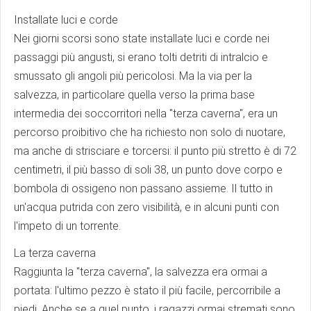
Installate luci e corde
Nei giorni scorsi sono state installate luci e corde nei
passaggi più angusti, si erano tolti detriti di intralcio e
smussato gli angoli più pericolosi. Ma la via per la
salvezza, in particolare quella verso la prima base
intermedia dei soccorritori nella "terza caverna", era un
percorso proibitivo che ha richiesto non solo di nuotare,
ma anche di strisciare e torcersi: il punto più stretto è di 72
centimetri, il più basso di soli 38, un punto dove corpo e
bombola di ossigeno non passano assieme. Il tutto in
un'acqua putrida con zero visibilità, e in alcuni punti con
l'impeto di un torrente.
La terza caverna
Raggiunta la "terza caverna", la salvezza era ormai a
portata: l'ultimo pezzo è stato il più facile, percorribile a
piedi. Anche se a quel punto, i ragazzi ormai stremati sono