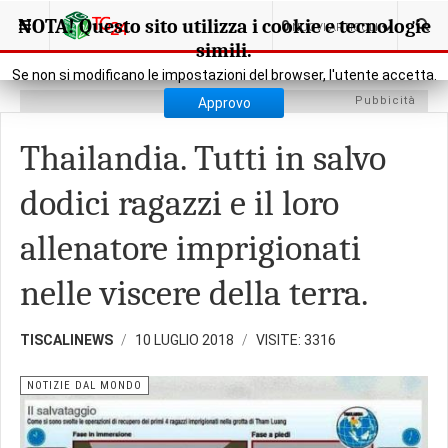
SEI QUI:
RASSEGNA STAMPA
NOTIZIE DAL MONDO
NOTA! Questo sito utilizza i cookie e tecnologie
0
NUOVI ARTICOLI
simili.
Se non si modificano le impostazioni del browser, l'utente accetta.
Pubbicità
Approvo
Thailandia. Tutti in salvo
dodici ragazzi e il loro
allenatore imprigionati
nelle viscere della terra.
TISCALINEWS
10 LUGLIO 2018
VISITE: 3316
NOTIZIE DAL MONDO