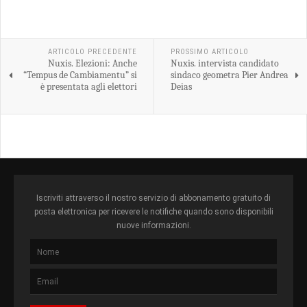
ARTICOLO PRECEDENTE
PROSSIMO ARTICOLO
Nuxis. Elezioni: Anche
Nuxis. intervista candidato
“Tempus de Cambiamentu” si
sindaco geometra Pier Andrea
è presentata agli elettori
Deias
Iscriviti attraverso il nostro servizio di abbonamento gratuito di
posta elettronica per ricevere le notifiche quando sono disponibili
nuove informazioni.