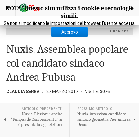
SEI QUI:
POLIS - VERSO LE ELEZIONI
NUXIS
NOTA! Questo sito utilizza i cookie e tecnologie
simili.
Se non si modificano le impostazioni del browser, l'utente accetta.
Pubbicità
Approvo
Nuxis. Assemblea popolare
col candidato sindaco
Andrea Pubusa
CLAUDIA SERRA
27 MARZO 2017
VISITE: 3076
NUXIS
ARTICOLO PRECEDENTE
PROSSIMO ARTICOLO
Nuxis. Elezioni: Anche
Nuxis. intervista candidato
“Tempus de Cambiamentu” si
sindaco geometra Pier Andrea
è presentata agli elettori
Deias