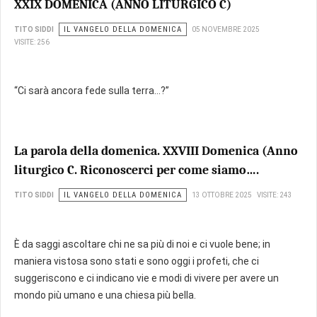
XXIX DOMENICA (ANNO LITURGICO C)
IL VANGELO DELLA DOMENICA
TITO SIDDI
05 NOVEMBRE 2025
VISITE: 256
“Ci sarà ancora fede sulla terra…?”
La parola della domenica. XXVIII Domenica (Anno
liturgico C. Riconoscerci per come siamo….
IL VANGELO DELLA DOMENICA
TITO SIDDI
13 OTTOBRE 2025
VISITE: 243
È da saggi ascoltare chi ne sa più di noi e ci vuole bene; in
maniera vistosa sono stati e sono oggi i profeti, che ci
suggeriscono e ci indicano vie e modi di vivere per avere un
mondo più umano e una chiesa più bella.