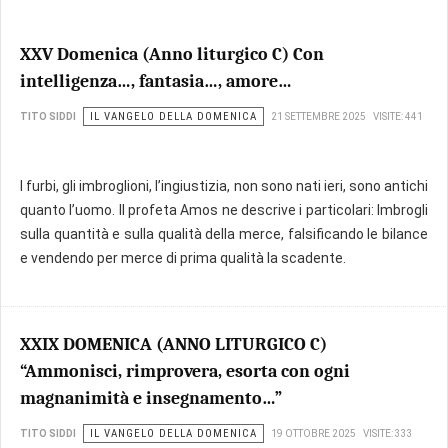
XXV Domenica (Anno liturgico C) Con
intelligenza…, fantasia…, amore…
IL VANGELO DELLA DOMENICA
TITO SIDDI
21 SETTEMBRE 2025
VISITE: 441
I furbi, gli imbroglioni, l’ingiustizia, non sono nati ieri, sono antichi
quanto l’uomo. Il profeta Amos ne descrive i particolari: Imbrogli
sulla quantità e sulla qualità della merce, falsificando le bilance
e vendendo per merce di prima qualità la scadente.
XXIX DOMENICA (ANNO LITURGICO C)
“Ammonisci, rimprovera, esorta con ogni
magnanimità e insegnamento…”
IL VANGELO DELLA DOMENICA
TITO SIDDI
19 OTTOBRE 2025
VISITE: 333