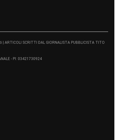
servati | ARTICOLI SCRITTI DAL GIORNALISTA PUBBLICISTA TITO
ALE - PI: 03421730924