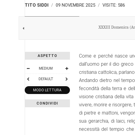
TITO SIDDI
09 NOVEMBRE 2025
VISITE: 586
IL VANGELO DELLA DOMENICA
XXXIII Domenica (Ann
Come e perché nasce uno 
ASPETTO
dall’uomo per il dio greco
MEDIUM
cristiana cattolica, parlan
DEFAULT
Andando dietro nel tempo i
fecondità della terra e del
MODO LETTURA
visione cristiana della vi
CONDIVIDI
vivere, morire e risorgere
di pietre e mattoni, vengon
sua gerarchia, di laici, re
necessità del tempio che 