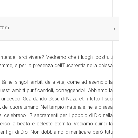
O C)
tende farci vivere? Vedremo che i luoghi costruiti
alemme, e per la presenza dell’Eucarestia nella chiesa
ità nei singoli ambiti della vita, come ad esempio la
questi ambiti purificandoli, correggendoli. Abbiamo la
 Francesco. Guardando Gesù di Nazaret in tutto il suo
e, del cuore umano. Nel tempio materiale, nella chiesa
si celebrano i 7 sacramenti per il popolo di Dio nella
no verso la beata e celeste eternità. Vediamo quindi la
i figli di Dio. Non dobbiamo dimenticare però tutti