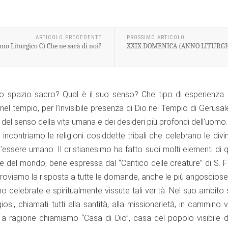
ARTICOLO PRECEDENTE
PROSSIMO ARTICOLO
o Liturgico C) Che ne sarà di noi?
XXIX DOMENICA (ANNO LITURGIC
spazio sacro? Qual è il suo senso? Che tipo di esperienza in
 nel tempio, per l’invisibile presenza di Dio nel Tempio di Gerus
o del senso della vita umana e dei desideri più profondi dell’uomo.
ncontriamo le religioni cosiddette tribali che celebrano le divin
l’essere umano. Il cristianesimo ha fatto suoi molti elementi di 
ta e del mondo, bene espressa dal “Cantico delle creature” di S.
, troviamo la risposta a tutte le domande, anche le più angoscios
o celebrate e spiritualmente vissute tali verità. Nel suo ambito 
ligiosi, chiamati tutti alla santità, alla missionarietà, in cammi
a ragione chiamiamo “Casa di Dio”, casa del popolo visibile de