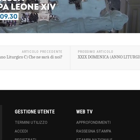
ARTICOLO PRECEDENTE
PROSSIMO ARTICOLO
o Liturgico C) Che ne sarà di noi?
XXIX DOMENICA (ANNO LITURGIC
GESTIONE UTENTE
WEB TV
TERMINI UTILIZZO
APPROFONDIMENTI
ACCEDI
RASSEGNA STAMPA