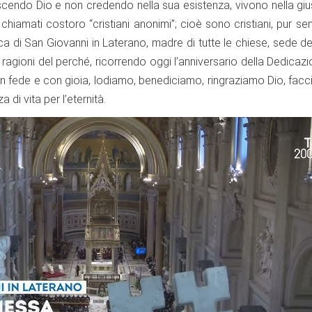
endo Dio e non credendo nella sua esistenza, vivono nella giust
 chiamati costoro “cristiani anonimi”; cioè sono cristiani, pur s
ca di San Giovanni in Laterano, madre di tutte le chiese, sede d
e ragioni del perché, ricorrendo oggi l’anniversario della Dedica
on fede e con gioia, lodiamo, benediciamo, ringraziamo Dio, facci
 di vita per l’eternità.