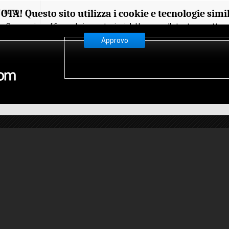
OTA! Questo sito utilizza i cookie e tecnologie simil
FOTO
Se non si modificano le impostazioni del browser, l'utente accetta.
Approvo