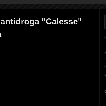
 antidroga "Calesse"
a
C
V
C
C