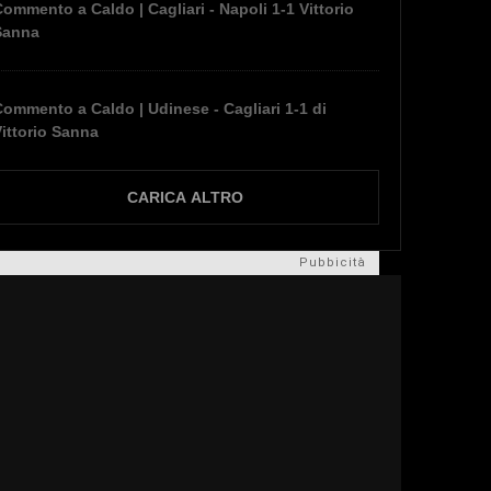
ommento a Caldo | Cagliari - Napoli 1-1 Vittorio
Sanna
ommento a Caldo | Udinese - Cagliari 1-1 di
ittorio Sanna
CARICA ALTRO
Pubbicità