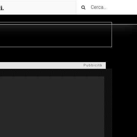
i.
Pubbicità