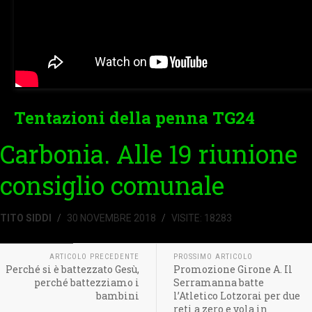
Tentazioni della penna TG24
Carbonia. Alle 19 riunione
consiglio comunale
TITO SIDDI
30 NOVEMBRE 2018
VISITE: 18283
UNCATEGORISED
ARTICOLO PRECEDENTE
PROSSIMO ARTICOLO
Perché si è battezzato Gesù,
Promozione Girone A. Il
perché battezziamo i
Serramanna batte
bambini
l’Atletico Lotzorai per due
reti a zero e vola in