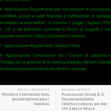
6. Approvazione Regolamento per concessione di sovvenzioni,
contributi, sussidi e ausili finanziari e l’attribuzione di vantaggi
economici ai sensi dell’art. 12, comma 1, Legge 7 Agosto 1990,
n. 241 e del patrocinio comunale in favore di soggetti o Enti
operanti nei settori Cultura, Spettacolo e Turismo;
7. Approvazione Regolamento Question Time;
8. Approvazione Convenzione tra i Comuni di Carbonia e
Tratalias per la gestione di un sistema integrato dei Beni Culturali
ed Ambientali presenti nei propri territori comunali.
ARTICOLO PRECEDENTE
PROSSIMO ARTICOLO
Perché si è battezzato Gesù,
Promozione Girone A. Il
perché battezziamo i
Serramanna batte
bambini
l’Atletico Lotzorai per due
reti a zero e vola in