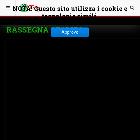
NOTA! Questo sito utilizza i cookie e
tecnologie simili.
Se non si modificano le impostazioni del browser, l'utente accetta.
RASSEGNA STAMPA
Approvo