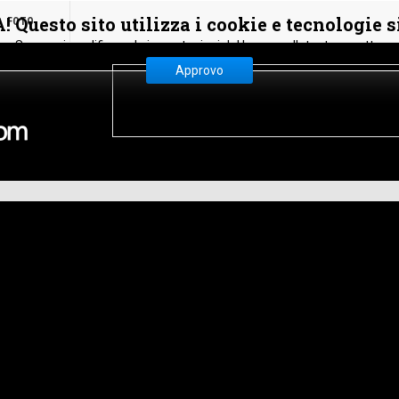
 Questo sito utilizza i cookie e tecnologie s
FOTO
Se non si modificano le impostazioni del browser, l'utente accetta.
Approvo