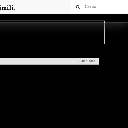
imili.
Pubbicità