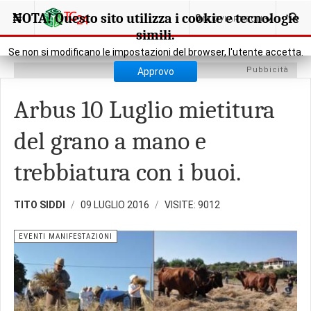
SEI QUI:
CULTURA
EVENTI MANIFESTAZIONI
NOTA! Questo sito utilizza i cookie e tecnologie
0
NUOVI ARTICOLI
simili.
Se non si modificano le impostazioni del browser, l'utente accetta.
Pubbicità
Approvo
Arbus 10 Luglio mietitura
del grano a mano e
trebbiatura con i buoi.
TITO SIDDI
09 LUGLIO 2016
VISITE: 9012
EVENTI MANIFESTAZIONI