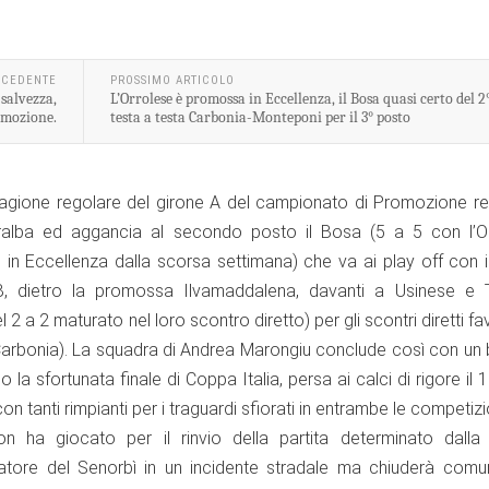
ECEDENTE
PROSSIMO ARTICOLO
 salvezza,
L’Orrolese è promossa in Eccellenza, il Bosa quasi certo del 2
romozione.
testa a testa Carbonia-Monteponi per il 3° posto
stagione regolare del girone A del campionato di Promozione re
alba ed aggancia al secondo posto il Bosa (5 a 5 con l’Or
in Eccellenza dalla scorsa settimana) che va ai play off con i
B, dietro la promossa Ilvamaddalena, davanti a Usinese e 
 2 a 2 maturato nel loro scontro diretto) per gli scontri diretti fa
Carbonia). La squadra di Andrea Marongiu conclude così con un b
la sfortunata finale di Coppa Italia, persa ai calci di rigore il 1
on tanti rimpianti per i traguardi sfiorati in entrambe le competizi
 ha giocato per il rinvio della partita determinato dalla 
atore del Senorbì in un incidente stradale ma chiuderà comu