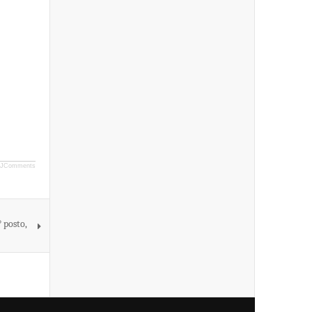
JComments
° posto,