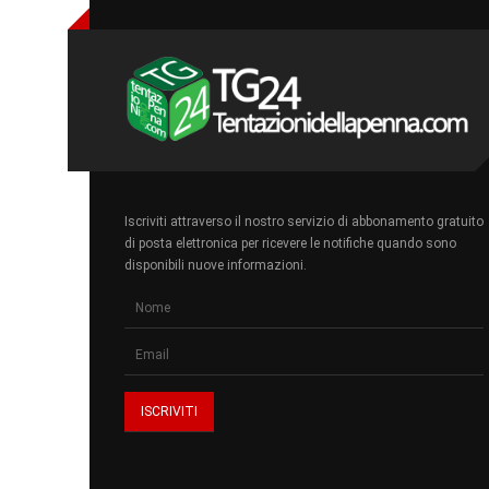
Iscriviti attraverso il nostro servizio di abbonamento gratuito
di posta elettronica per ricevere le notifiche quando sono
disponibili nuove informazioni.