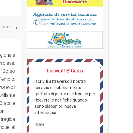
° posto,
gionale
rolese,
Iscriviti!! E' Gratis
l Sorso
Tempio,
Iscriviti attraverso il nostro
vorevoli
servizio di abbonamento
gratuito di posta elettronica per
rillante
ricevere le notifiche quando
3 aprile
sono disponibili nuove
oni.
informazioni.
tragica
nque al