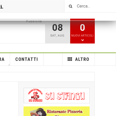
i.
Pubbicità
08
0
SAT
,
AUG
NUOVI ARTICOLI
RA
CONTATTI
ALTRO