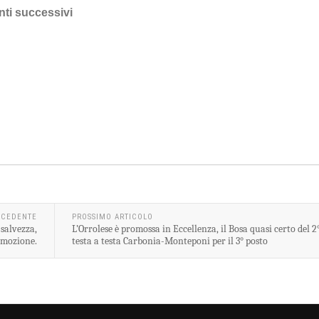
nti successivi
ECEDENTE
PROSSIMO ARTICOLO
 salvezza,
L’Orrolese è promossa in Eccellenza, il Bosa quasi certo del 2
romozione.
testa a testa Carbonia-Monteponi per il 3° posto