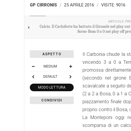
GP CIRRONIS
25 APRILE 2016
VISITE: 9016
CALCIO
ARTICOLO PR
Calcio. Il Carloforte ha battuto il Girasole nel play out
Sorso-Bosa 0 a 0 nei play off p
Il Carbonia chiude la 
ASPETTO
vincendo 3 a 0 a Terr
MEDIUM
promossa direttamente 
DEFAULT
(secondo nel girone 
scavalcate a seguito del
MODO LETTURA
(2 a 2 a Bosa, 0 a 1 a 
CONDIVIDI
piazzamento finale dopo 
proprio contro il Bosa, c
La Monteponi oggi non
scomparsa di un calci