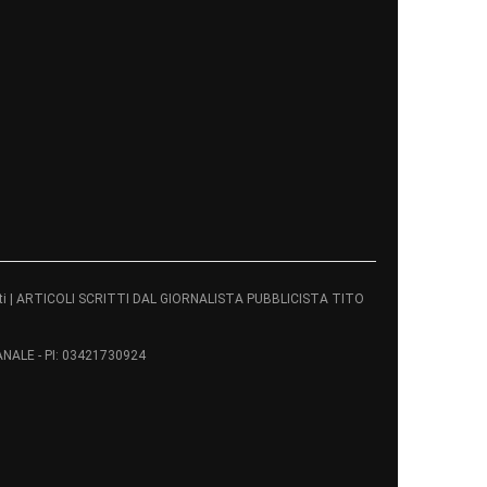
servati | ARTICOLI SCRITTI DAL GIORNALISTA PUBBLICISTA TITO
ALE - PI: 03421730924