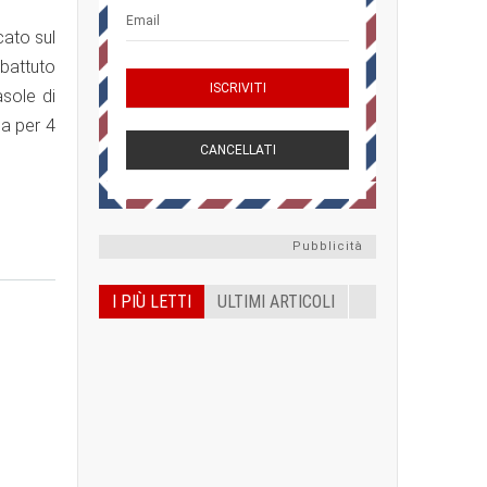
cato sul
 battuto
asole di
ua per 4
Pubblicità
I PIÙ LETTI
ULTIMI ARTICOLI