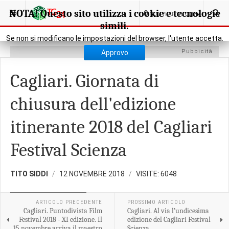
SEI QUI:
CULTURA
EVENTI MANIFESTAZIONI
NOTA! Questo sito utilizza i cookie e tecnologie
0
NUOVI ARTICOLI
simili.
Se non si modificano le impostazioni del browser, l'utente accetta.
Pubbicità
Approvo
Cagliari. Giornata di
chiusura dell'edizione
itinerante 2018 del Cagliari
Festival Scienza
TITO SIDDI
12 NOVEMBRE 2018
VISITE: 6048
EVENTI MANIFESTAZIONI
ARTICOLO PRECEDENTE
PROSSIMO ARTICOLO
Cagliari. Puntodivista Film
Cagliari. Al via l’undicesima
Festival 2018 - XI edizione. Il
edizione del Cagliari Festival
15 novembre arriva il maestro
Scienza