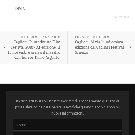
INVIA
JComments
ARTICOLO PRECEDENTE
PROSSIMO ARTICOLO
Cagliari. Puntodivista Film
Cagliari. Al via l’undicesima
Festival 2018 - XI edizione. Il
edizione del Cagliari Festival
15 novembre arriva il maestro
Scienza
dell’horror Dario Argento.
Iscriviti attraverso il nostro servizio di abbonamento gratuito di
posta elettronica per ricevere le notifiche quando sono disponibili
nuove informazioni.