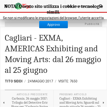
SEI QUI:
CULTURA
EVENTI MANIFESTAZIONI
NOTA! Questo sito utilizza i cookie e tecnologie
0
NUOVI ARTICOLI
simili.
Se non si modificano le impostazioni del browser, l'utente accetta.
Pubbicità
Approvo
Cagliari - EXMA,
AMERICAS Exhibiting and
Moving Arts: dal 26 maggio
al 25 giugno
TITO SIDDI
24 MAGGIO 2017
VISITE: 7650
EVENTI MANIFESTAZIONI
ARTICOLO PRECEDENTE
PROSSIMO ARTICOLO
Carbonia. 26 maggio 2017:
Cagliari - EXMA Exhibiting
Trilogia del Detective Eric
and Moving Arts. Sguardi sul
Shaw per "Carbonia Scrive
mondo attuale 26 maggio – 25