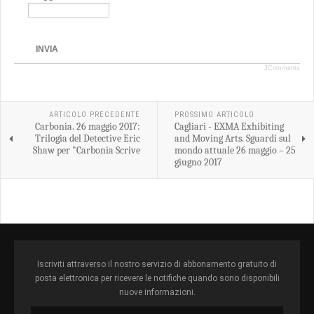
INVIA
JComments
ARTICOLO PRECEDENTE
PROSSIMO ARTICOLO
Carbonia. 26 maggio 2017:
Cagliari - EXMA Exhibiting
Trilogia del Detective Eric
and Moving Arts. Sguardi sul
Shaw per "Carbonia Scrive
mondo attuale 26 maggio – 25
giugno 2017
Iscriviti attraverso il nostro servizio di abbonamento gratuito di
posta elettronica per ricevere le notifiche quando sono disponibili
nuove informazioni.