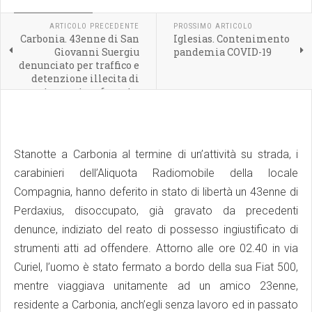
CRONACA LOCALE
ARTICOLO PRECEDENTE
PROSSIMO ARTICOLO
Carbonia. 43enne di San
Iglesias. Contenimento
Giovanni Suergiu
pandemia COVID-19
denunciato per traffico e
detenzione illecita di
sostanza stupefacente,
ai fini di spaccio
Stanotte a Carbonia al termine di un’attività su strada, i
carabinieri dell’Aliquota Radiomobile della locale
Compagnia, hanno deferito in stato di libertà un 43enne di
Perdaxius, disoccupato, già gravato da precedenti
denunce, indiziato del reato di possesso ingiustificato di
strumenti atti ad offendere. Attorno alle ore 02.40 in via
Curiel, l’uomo è stato fermato a bordo della sua Fiat 500,
mentre viaggiava unitamente ad un amico 23enne,
residente a Carbonia, anch’egli senza lavoro ed in passato