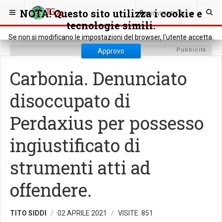
SEI QUI:
CRONACA
CRONACA LOCALE
NOTA! Questo sito utilizza i cookie e
0
NUOVI ARTICOLI
tecnologie simili.
Se non si modificano le impostazioni del browser, l'utente accetta.
Pubbicità
Approvo
Carbonia. Denunciato
disoccupato di
Perdaxius per possesso
ingiustificato di
strumenti atti ad
offendere.
TITO SIDDI
02 APRILE 2021
VISITE: 851