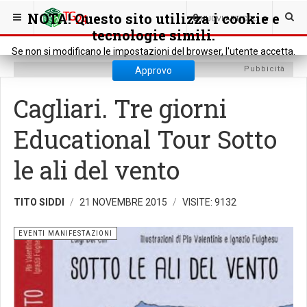
SEI QUI:
CULTURA
EVENTI MANIFESTAZIONI
NOTA! Questo sito utilizza i cookie e
0
NUOVI ARTICOLI
tecnologie simili.
Se non si modificano le impostazioni del browser, l'utente accetta.
Pubbicità
Approvo
Cagliari. Tre giorni
Educational Tour Sotto
le ali del vento
TITO SIDDI
21 NOVEMBRE 2015
VISITE: 9132
EVENTI MANIFESTAZIONI