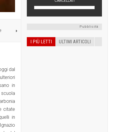
Pubblicità
e
I PIÙ LETTI
ULTIMI ARTICOLI
oggi dal
teriori
ssano in
 scuola
Carbonia
e citate
elli in
Ignazio