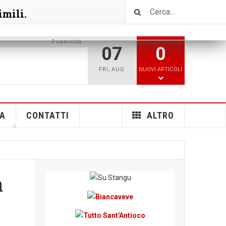
imili.
Pubbicità
07
0
FRI
,
AUG
NUOVI ARTICOLI
A
CONTATTI
ALTRO
a