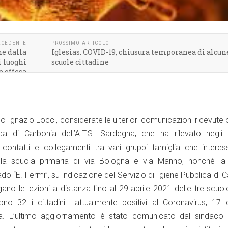
ECEDENTE
PROSSIMO ARTICOLO
e dalla
Iglesias. COVID-19, chiusura temporanea di alcun
i luoghi
scuole cittadine
e offesa
co Ignazio Locci, considerate le ulteriori comunicazioni ricevute 
ca di Carbonia dell’A.T.S. Sardegna, che ha rilevato negli ul
i, contatti e collegamenti tra vari gruppi famiglia che intere
della scuola primaria di via Bologna e via Manno, nonché la
do “E. Fermi”, su indicazione del Servizio di Igiene Pubblica di 
ano le lezioni a distanza fino al 29 aprile 2021 delle tre scuol
no 32 i cittadini attualmente positivi al Coronavirus, 17 qu
ia. L’ultimo aggiornamento è stato comunicato dal sindaco 