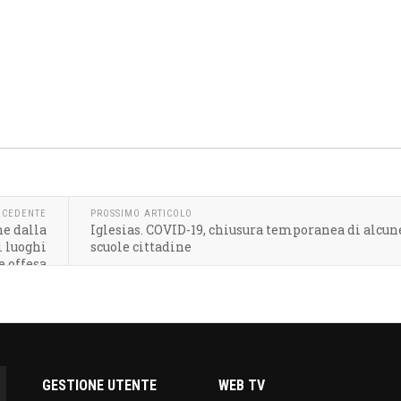
ECEDENTE
PROSSIMO ARTICOLO
e dalla
Iglesias. COVID-19, chiusura temporanea di alcun
i luoghi
scuole cittadine
e offesa
GESTIONE UTENTE
WEB TV