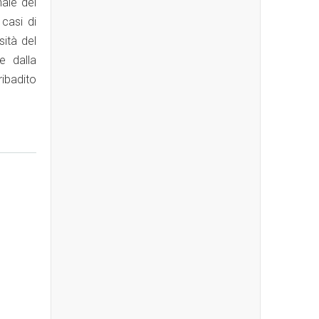
nale del
 casi di
ità del
e dalla
ibadito