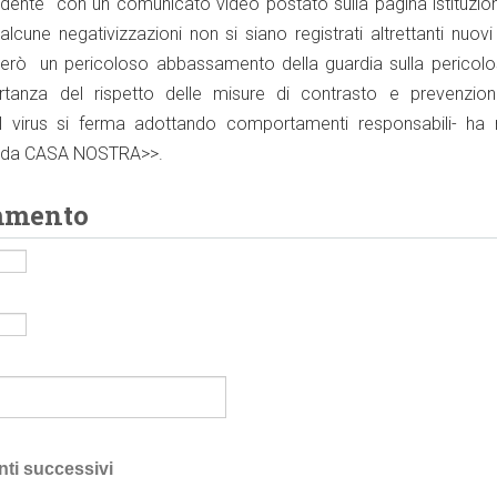
cedente con un comunicato video postato sulla pagina istituzio
cune negativizzazioni non si siano registrati altrettanti nuovi
però un pericoloso abbassamento della guardia sulla pericolos
ortanza del rispetto delle misure di contrasto e prevenzion
<Il virus si ferma adottando comportamenti responsabili- ha r
re da CASA NOSTRA>>.
mmento
nti successivi