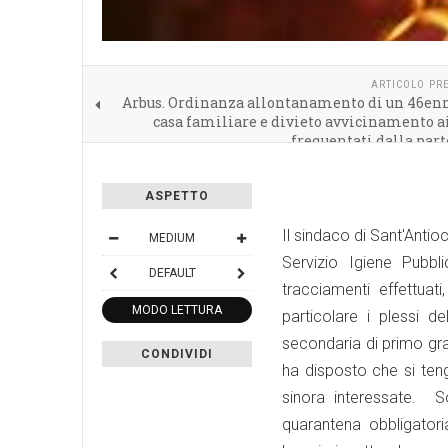
ARTICOLO PR
Arbus. Ordinanza allontanamento di un 46enn
casa familiare e divieto avvicinamento a
frequentati dalla part
ASPETTO
Il sindaco di Sant'Antio
MEDIUM
Servizio Igiene Pubbli
DEFAULT
tracciamenti effettuat
MODO LETTURA
particolare i plessi 
secondaria di primo gra
CONDIVIDI
ha disposto che si teng
sinora interessate. So
quarantena obbligator