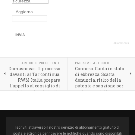
Aggiorna
INVIA
JComments
ARTICOLO PRECEDENTE
PROSSIMO ARTICOLO
Domusnovas. Il processo
Gonnesa. Guida in stato
davanti al Tar continua.
di ebbrezza. Scatta
RWM Italia prepara
denuncia, ritiro della
l'appello al consiglio di
patente e sanzione per
stato contro il rigetto
violazione delle norme
sulla misura cautelare
anti Covid.
Iscriviti attraverso il nostro servizio di abbonamento gratuito di
posta elettronica per ricevere le notifiche quando sono disponibili