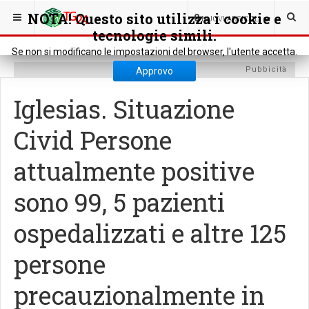
SEI QUI:
CRONACA
CRONACA LOCALE
NOTA! Questo sito utilizza i cookie e
0
NUOVI ARTICOLI
tecnologie simili.
Se non si modificano le impostazioni del browser, l'utente accetta.
Pubbicità
Approvo
Iglesias. Situazione
Civid Persone
attualmente positive
sono 99, 5 pazienti
ospedalizzati e altre 125
persone
precauzionalmente in