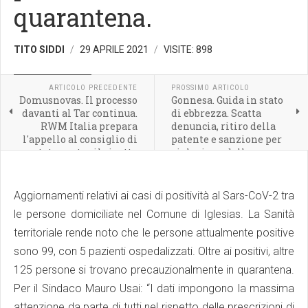
quarantena.
TITO SIDDI
29 APRILE 2021
VISITE: 898
CRONACA LOCALE
ARTICOLO PRECEDENTE
PROSSIMO ARTICOLO
Domusnovas. Il processo
Gonnesa. Guida in stato
davanti al Tar continua.
di ebbrezza. Scatta
RWM Italia prepara
denuncia, ritiro della
l'appello al consiglio di
patente e sanzione per
stato contro il rigetto
violazione delle norme
sulla misura cautelare
anti Covid.
Aggiornamenti relativi ai casi di positività al Sars-CoV-2 tra
le persone domiciliate nel Comune di Iglesias. La Sanità
territoriale rende noto che le persone attualmente positive
sono 99, con 5 pazienti ospedalizzati. Oltre ai positivi, altre
125 persone si trovano precauzionalmente in quarantena.
Per il Sindaco Mauro Usai: “I dati impongono la massima
attenzione da parte di tutti nel rispetto delle prescrizioni di