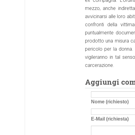
ex compagna. L’ordina
mezzo, anche indiretta
avvicinarsi alle loro ab
confronti della vitti
puntualmente documentat
prodotto una misura cau
pericolo per la donna.
vigileranno in tal sens
carcerazione.
Aggiungi co
Nome (richiesto)
E-Mail (richiesta)