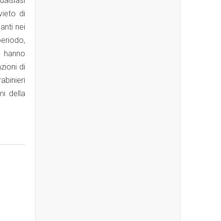
alsiasi
ieto di
anti nei
eriodo,
a, hanno
zioni di
binieri
mi della