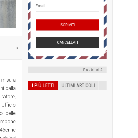
Pubblicità
 misura
I PIÙ LETTI
ULTIMI ARTICOLI
hi dalla
uratore,
 Ufficio
o delle
 impone
a 46enne