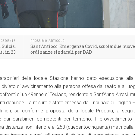
ECEDENTE
PROSSIMO ARTICOLO
 Sulcis,
Sant'Antioco. Emergenza Covid, scuola: due nuove
ti in 23
ordinanze sindacali per DAD
arabinieri della locale Stazione hanno dato esecuzione alla
 divieto di avvicinamento alla persona offesa dal reato e ai luog
onfronti di un 49enne di Teulada, residente a Sant’Anna Arresi, m
ti denunce. La misura è stata emessa dal Tribunale di Cagliari –
di ieri, su conforme proposta della locale Procura, a seguit
 dai carabinieri competenti per territorio. Il provvedimento
una distanza non inferiore ai 250 (duecentocinquanta) metri dall