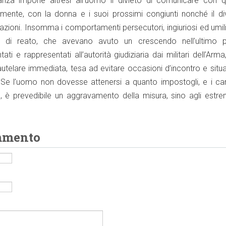
nza impone altresì all’uomo il divieto di comunicare con qu
mente, con la donna e i suoi prossimi congiunti nonché il div
itazioni. Insomma i comportamenti persecutori, ingiuriosi ed umili
ma di reato, che avevano avuto un crescendo nell’ultimo p
i e rappresentati all’autorità giudiziaria dai militari dell’Arm
telare immediata, tesa ad evitare occasioni d’incontro e situa
 Se l’uomo non dovesse attenersi a quanto impostogli, e i cara
o, è prevedibile un aggravamento della misura, sino agli estre
mmento