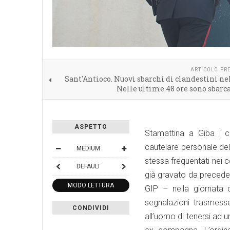
ARTICOLO PR
Sant'Antioco. Nuovi sbarchi di clandestini nel
Nelle ultime 48 ore sono sbarca
ASPETTO
Stamattina a Giba i c
cautelare personale del
MEDIUM
stessa frequentati nei c
DEFAULT
già gravato da preceden
MODO LETTURA
GIP – nella giornata 
segnalazioni trasmesse
CONDIVIDI
all’uomo di tenersi ad 