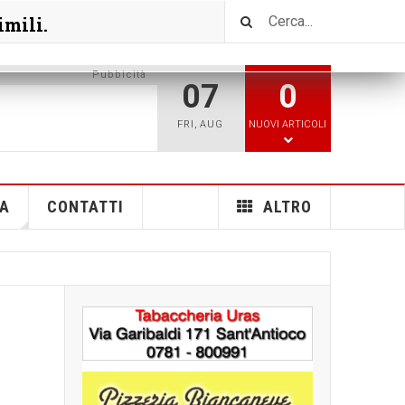
imili.
Pubbicità
07
0
FRI
,
AUG
NUOVI ARTICOLI
A
CONTATTI
ALTRO