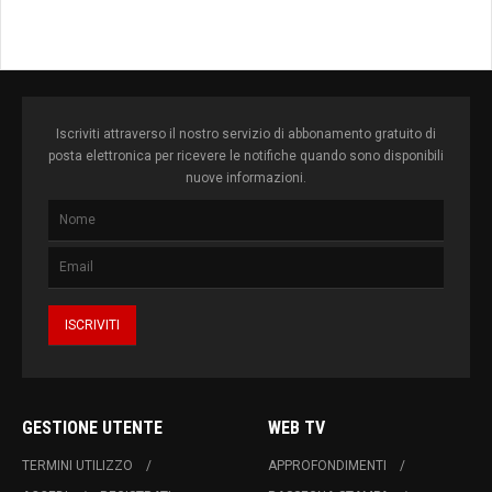
alcune scuole
Iscriviti attraverso il nostro servizio di abbonamento gratuito di
posta elettronica per ricevere le notifiche quando sono disponibili
nuove informazioni.
GESTIONE UTENTE
WEB TV
TERMINI UTILIZZO
APPROFONDIMENTI