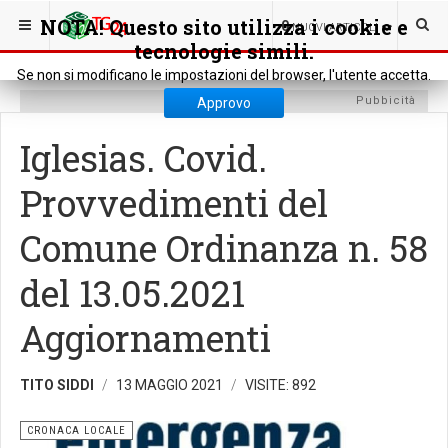
SEI QUI:
CRONACA
CRONACA LOCALE
NOTA! Questo sito utilizza i cookie e
0
NUOVI ARTICOLI
tecnologie simili.
Se non si modificano le impostazioni del browser, l'utente accetta.
Pubbicità
Approvo
Iglesias. Covid.
Provvedimenti del
Comune Ordinanza n. 58
del 13.05.2021
Aggiornamenti
TITO SIDDI
13 MAGGIO 2021
VISITE: 892
CRONACA LOCALE