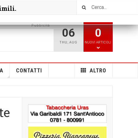
imili.
Pubbicità
06
0
THU
,
AUG
NUOVI ARTICOLI
A
CONTATTI
ALTRO
te