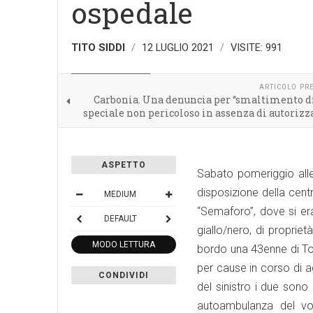
ospedale
TITO SIDDI
12 LUGLIO 2021
VISITE: 991
CRONACA LOCALE
ARTICOLO PR
Carbonia. Una denuncia per “smaltimento di
speciale non pericoloso in assenza di autorizz
ASPETTO
Sabato pomeriggio alle 
disposizione della cent
MEDIUM
“Semaforo”, dove si era
DEFAULT
giallo/nero, di propri
MODO LETTURA
bordo una 43enne di Tor
per cause in corso di a
CONDIVIDI
del sinistro i due sono
autoambulanza del vol