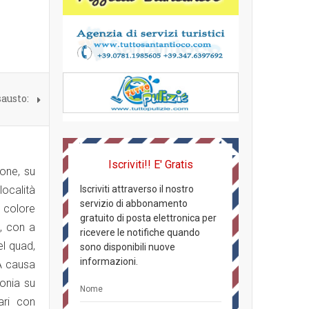
austo:
Iscriviti!! E' Gratis
ione, su
località
Iscriviti attraverso il nostro
servizio di abbonamento
i colore
gratuito di posta elettronica per
, con a
ricevere le notifiche quando
el quad,
sono disponibili nuove
informazioni.
 A causa
bonia su
ari con