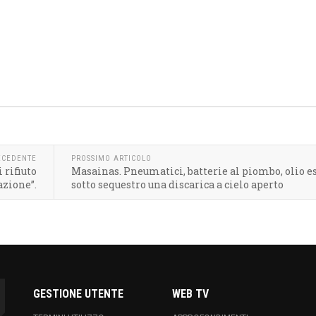
ECEDENTE
PROSSIMO ARTICOLO
 rifiuto
Masainas. Pneumatici, batterie al piombo, olio es
azione”.
sotto sequestro una discarica a cielo aperto
GESTIONE UTENTE
WEB TV