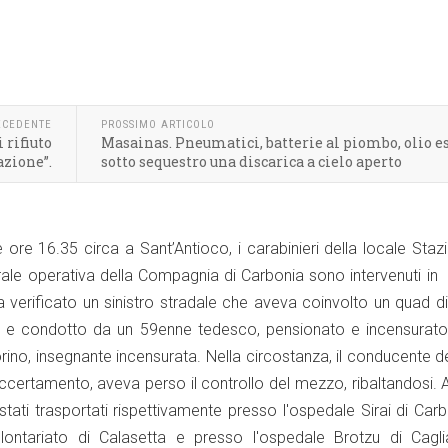
ECEDENTE
PROSSIMO ARTICOLO
 rifiuto
Masainas. Pneumatici, batterie al piombo, olio es
azione”.
sotto sequestro una discarica a cielo aperto
ore 16.35 circa a Sant’Antioco, i carabinieri della locale Staz
rale operativa della Compagnia di Carbonia sono intervenuti in 
 verificato un sinistro stradale che aveva coinvolto un quad d
età e condotto da un 59enne tedesco, pensionato e incensurato
ino, insegnante incensurata. Nella circostanza, il conducente d
ccertamento, aveva perso il controllo del mezzo, ribaltandosi.
 stati trasportati rispettivamente presso l'ospedale Sirai di Car
ontariato di Calasetta e presso l'ospedale Brotzu di Cagli