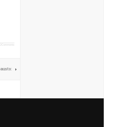
JComments
austo: