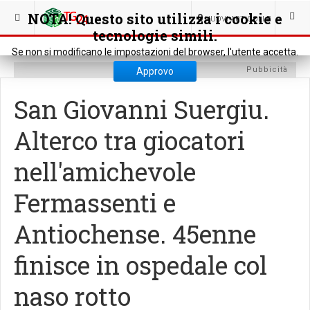
SEI QUI:
CRONACA
CRONACA LOCALE
NOTA! Questo sito utilizza i cookie e
0
NUOVI ARTICOLI
tecnologie simili.
Se non si modificano le impostazioni del browser, l'utente accetta.
Pubbicità
Approvo
San Giovanni Suergiu.
Alterco tra giocatori
nell'amichevole
Fermassenti e
Antiochense. 45enne
finisce in ospedale col
naso rotto