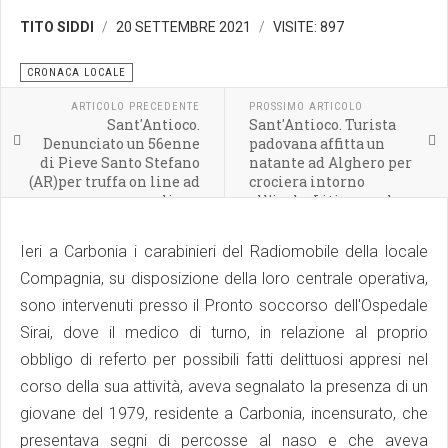
TITO SIDDI
20 SETTEMBRE 2021
VISITE: 897
CRONACA LOCALE
ARTICOLO PRECEDENTE
PROSSIMO ARTICOLO
Sant'Antioco.
Sant'Antioco. Turista
Denunciato un 56enne
padovana affitta un
di Pieve Santo Stefano
natante ad Alghero per
(AR)per truffa on line ad
crociera intorno
una casalinga
all'isola. Litiga con lo
skipper. Telefona al 1530
e chiede di sbarcare
Ieri a Carbonia i carabinieri del Radiomobile della locale
Compagnia, su disposizione della loro centrale operativa,
sono intervenuti presso il Pronto soccorso dell'Ospedale
Sirai, dove il medico di turno, in relazione al proprio
obbligo di referto per possibili fatti delittuosi appresi nel
corso della sua attività, aveva segnalato la presenza di un
giovane del 1979, residente a Carbonia, incensurato, che
presentava segni di percosse al naso e che aveva