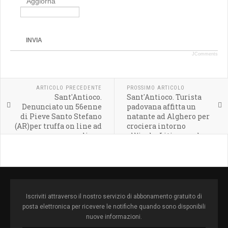
Aggiorna
INVIA
JComments
ARTICOLO PRECEDENTE
PROSSIMO ARTICOLO
Sant'Antioco.
Sant'Antioco. Turista
Denunciato un 56enne
padovana affitta un
di Pieve Santo Stefano
natante ad Alghero per
(AR)per truffa on line ad
crociera intorno
una casalinga
all'isola. Litiga con lo
skipper. Telefona al 1530
e chiede di sbarcare
Iscriviti attraverso il nostro servizio di abbonamento gratuito di
posta elettronica per ricevere le notifiche quando sono disponibili
nuove informazioni.