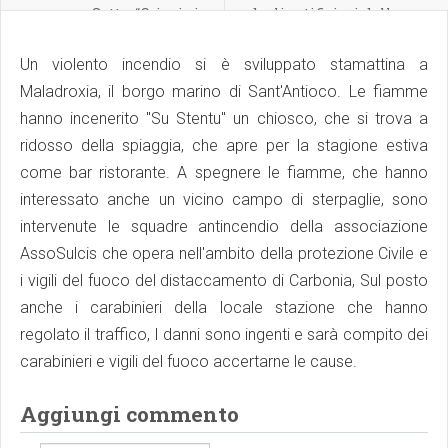
Satta: “Crimini
dagli artificieri della
frequenti,
Marina Militare
l'amministrazione ha
Un violento incendio si è sviluppato stamattina a
attivato tutti i sistemi
di sicurezza
Maladroxia, il borgo marino di Sant'Antioco. Le fiamme
hanno incenerito "Su Stentu" un chiosco, che si trova a
ridosso della spiaggia, che apre per la stagione estiva
come bar ristorante. A spegnere le fiamme, che hanno
interessato anche un vicino campo di sterpaglie, sono
intervenute le squadre antincendio della associazione
AssoSulcis che opera nell'ambito della protezione Civile e
i vigili del fuoco del distaccamento di Carbonia, Sul posto
anche i carabinieri della locale stazione che hanno
regolato il traffico, I danni sono ingenti e sarà compito dei
carabinieri e vigili del fuoco accertarne le cause.
Aggiungi commento