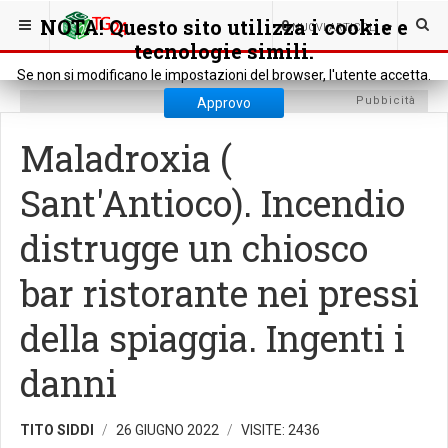
SEI QUI:
CRONACA
CRONACA LOCALE
NOTA! Questo sito utilizza i cookie e
0
NUOVI ARTICOLI
tecnologie simili.
Se non si modificano le impostazioni del browser, l'utente accetta.
Pubbicità
Approvo
Maladroxia (
Sant'Antioco). Incendio
distrugge un chiosco
bar ristorante nei pressi
della spiaggia. Ingenti i
danni
TITO SIDDI
26 GIUGNO 2022
VISITE: 2436