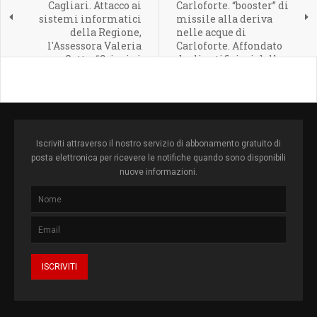
Cagliari. Attacco ai
Carloforte. “booster” di
sistemi informatici
missile alla deriva
della Regione,
nelle acque di
l'Assessora Valeria
Carloforte. Affondato
Satta: “Crimini
dagli artificieri della
frequenti,
Marina Militare
l'amministrazione ha
attivato tutti i sistemi
di sicurezza
Iscriviti attraverso il nostro servizio di abbonamento gratuito di
posta elettronica per ricevere le notifiche quando sono disponibili
nuove informazioni.