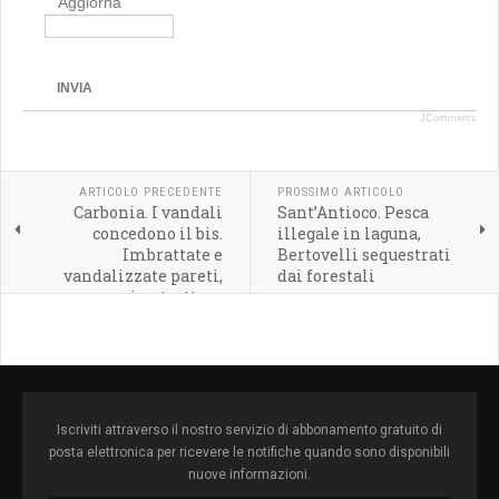
Aggiorna
INVIA
JComments
ARTICOLO PRECEDENTE
PROSSIMO ARTICOLO
Carbonia. I vandali
Sant’Antioco. Pesca
concedono il bis.
illegale in laguna,
Imbrattate e
Bertovelli sequestrati
vandalizzate pareti,
dai forestali
muri e strutture
presenti nel Centro
Intermodale
Iscriviti attraverso il nostro servizio di abbonamento gratuito di
posta elettronica per ricevere le notifiche quando sono disponibili
nuove informazioni.