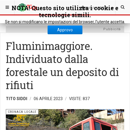
SEI QUI:
CRONACA
CRONACA LOCALE
NOTA! Questo sito utilizza i cookie e
0
NUOVI ARTICOLI
tecnologie simili.
Se non si modificano le impostazioni del browser, l'utente accetta.
Pubbicità
Approvo
Fluminimaggiore.
Individuato dalla
forestale un deposito di
rifiuti
TITO SIDDI
06 APRILE 2023
VISITE: 837
CRONACA LOCALE