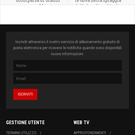
scomparsa di Gianni
le uova nella spiaggia
Murgioni.
della bandiera blu di
Maladroxia.
Iscriviti attraverso il nostro servizio di abbonamento gratuito di
posta elettronica per ricevere le notifiche quando sono disponibili
nuove informazioni.
GESTIONE UTENTE
WEB TV
TERMINI UTILIZZO
APPROFONDIMENTI