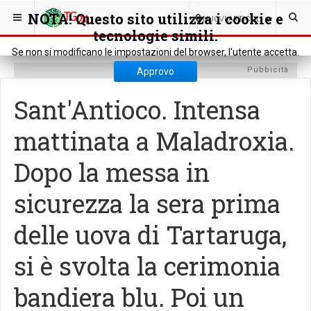
SEI QUI:
CRONACA
CRONACA LOCALE
NOTA! Questo sito utilizza i cookie e
0
NUOVI ARTICOLI
tecnologie simili.
Se non si modificano le impostazioni del browser, l'utente accetta.
Pubbicità
Approvo
Sant'Antioco. Intensa
mattinata a Maladroxia.
Dopo la messa in
sicurezza la sera prima
delle uova di Tartaruga,
si è svolta la cerimonia
bandiera blu. Poi un