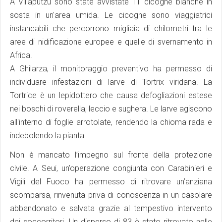
A Villaputzu sono state avvistate 11 cicogne bianche in
sosta in un'area umida. Le cicogne sono viaggiatrici
instancabili che percorrono migliaia di chilometri tra le
aree di nidificazione europee e quelle di svernamento in
Africa.
A Ghilarza, il monitoraggio preventivo ha permesso di
individuare infestazioni di larve di Tortrix viridana. La
Tortrice è un lepidottero che causa defogliazioni estese
nei boschi di roverella, leccio e sughera. Le larve agiscono
all'interno di foglie arrotolate, rendendo la chioma rada e
indebolendo la pianta.
Non è mancato l’impegno sul fronte della protezione
civile. A Seui, un’operazione congiunta con Carabinieri e
Vigili del Fuoco ha permesso di ritrovare un’anziana
scomparsa, rinvenuta priva di conoscenza in un casolare
abbandonato e salvata grazie al tempestivo intervento
dei soccorritori. Un disperso di 83 è stato ritrovato nelle