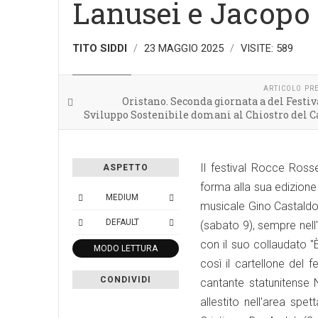
Lanusei e Jacopo C
TITO SIDDI
23 MAGGIO 2025
VISITE: 589
SPETTACOLO
ARTICOLO PR
Oristano. Seconda giornata a del Festiv
Sviluppo Sostenibile domani al Chiostro del 
Il festival Rocce Ros
ASPETTO
forma alla sua edizione 
MEDIUM
musicale Gino Castaldo 
DEFAULT
(sabato 9), sempre nell'
con il suo collaudato "È
MODO LETTURA
così il cartellone del f
CONDIVIDI
cantante statunitense N
allestito nell'area spet