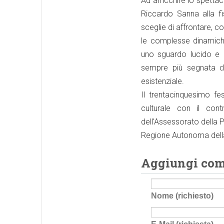
Ad arricchire lo spettac
Riccardo Sanna alla fi
sceglie di affrontare, co
le complesse dinamich
uno sguardo lucido e d
sempre più segnata da
esistenziale.
Il trentacinquesimo f
culturale con il con
dell'Assessorato della P
Regione Autonoma della
Aggiungi co
Nome (richiesto)