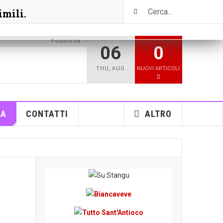
imili.
Pubbicità
06
0
THU
,
AUG
NUOVI ARTICOLI
RA
CONTATTI
ALTRO