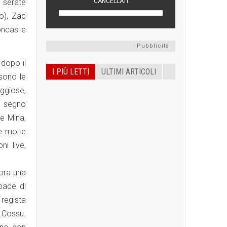
 serate
io), Zac
oncas e
Pubblicità
 dopo il
I PIÙ LETTI
ULTIMI ARTICOLI
 sono le
aggiose,
n segno
e Mina,
 e molte
i live,
cora una
pace di
 regista
e Cossu.