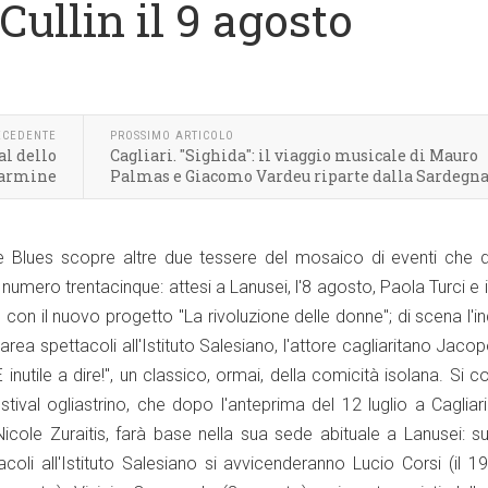
ullin il 9 agosto
ECEDENTE
PROSSIMO ARTICOLO
al dello
Cagliari. "Sighida": il viaggio musicale di Mauro
Carmine
Palmas e Giacomo Vardeu riparte dalla Sardegna
se Blues scopre altre due tessere del mosaico di eventi che 
numero trentacinque: attesi a Lanusei, l'8 agosto, Paola Turci e il
con il nuovo progetto "La rivoluzione delle donne"; di scena l'
area spettacoli all'Istituto Salesiano, l'attore cagliaritano Jacopo
 inutile a dire!", un classico, ormai, della comicità isolana. Si 
estival ogliastrino, che dopo l'anteprima del 12 luglio a Cagliar
icole Zuraitis, farà base nella sua sede abituale a Lanusei: s
tacoli all'Istituto Salesiano si avvicenderanno Lucio Corsi (il 19 