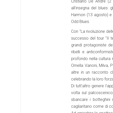
Cristiano De André (2 
all'insegna del blues: 
Harmon (13 agosto) e 
Odd Blues.
Con "La rivoluzione del
successo del tour "Il t
grandi protagoniste del
ribelli e anticonformi
profondo nella cultura
Ornella Vanoni, Milva, 
altre in un racconto c
celebrando la loro forza,
Di tutt'altro genere l
volta sul palcoscenico
sbancare i botteghini n
cagliaritano come di co