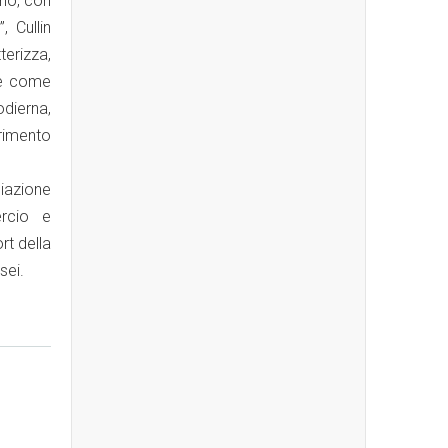
ino, con
, Cullin
terizza,
ne come
dierna,
rimento
iazione
ercio e
rt della
sei.