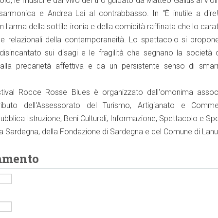
olo, le musiche dal vivo del trio guidato da Matteo Gallus al viol
sarmonica e Andrea Lai al contrabbasso. In “È inutile a dire!”
n l'arma della sottile ironia e della comicità raffinata che lo carat
e relazionali della contemporaneità. Lo spettacolo si propo
isincantato sui disagi e le fragilità che segnano la società o
lla precarietà affettiva e da un persistente senso di smar
estival Rocce Rosse Blues è organizzato dall'omonima assoc
tributo dell'Assessorato del Turismo, Artigianato e Comm
ubblica Istruzione, Beni Culturali, Informazione, Spettacolo e Spo
 Sardegna, della Fondazione di Sardegna e del Comune di Lanu
mmento