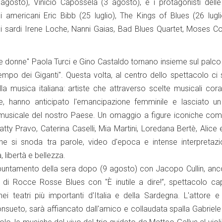
agosto), Vinicio Capossela (3 agosto), e i protagonisti delle
gli americani Eric Bibb (25 luglio), The Kings of Blues (26 lugl
i sardi Irene Loche, Nanni Gaias, Bad Blues Quartet, Moses C
le donne" Paola Turci e Gino Castaldo tornano insieme sul palco
empo dei Giganti". Questa volta, al centro dello spettacolo ci
la musica italiana: artiste che attraverso scelte musicali cor
ste, hanno anticipato l'emancipazione femminile e lasciato u
 musicale del nostro Paese. Un omaggio a figure iconiche com
Patty Pravo, Caterina Caselli, Mia Martini, Loredana Bertè, Alice
he si snoda tra parole, video d'epoca e intense interpretazion
 libertà e bellezza.
'appuntamento della sera dopo (9 agosto) con Jacopo Cullin, an
 di Rocce Rosse Blues con "È inutile a dire!”, spettacolo ca
ei teatri più importanti d'Italia e della Sardegna. L'attore e
nsueto, sarà affiancato dall'amico e collaudata spalla Gabriel