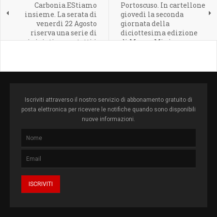
Carbonia.EStiamo
Portoscuso. In cartellone
insieme. La serata di
giovedì la seconda
venerdì 22 Agosto
giornata della
riserva una serie di
diciottesima edizione
iniziative per tutti i
di Mare e Miniere.
gusti.
Iscriviti attraverso il nostro servizio di abbonamento gratuito di
posta elettronica per ricevere le notifiche quando sono disponibili
nuove informazioni.