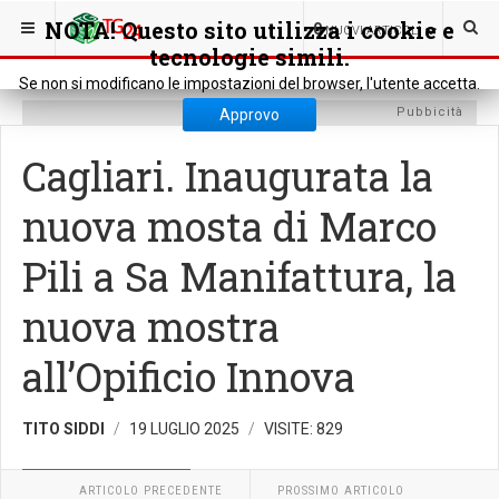
SEI QUI:
CULTURA
EVENTI MANIFESTAZIONI
NOTA! Questo sito utilizza i cookie e
0
NUOVI ARTICOLI
tecnologie simili.
Se non si modificano le impostazioni del browser, l'utente accetta.
Pubbicità
Approvo
Cagliari. Inaugurata la
nuova mosta di Marco
Pili a Sa Manifattura, la
nuova mostra
all’Opificio Innova
TITO SIDDI
19 LUGLIO 2025
VISITE: 829
EVENTI MANIFESTAZIONI
ARTICOLO PRECEDENTE
PROSSIMO ARTICOLO