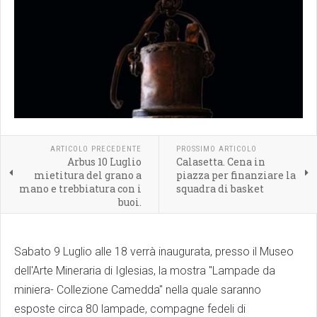
ARTICOLO PRECEDENTE
PROSSIMO ARTICOLO
Arbus 10 Luglio
Calasetta. Cena in
mietitura del grano a
piazza per finanziare la
mano e trebbiatura con i
squadra di basket
buoi.
Sabato 9 Luglio alle 18 verrà inaugurata, presso il Museo
dell'Arte Mineraria di Iglesias, la mostra "Lampade da
miniera- Collezione Camedda" nella quale saranno
esposte circa 80 lampade, compagne fedeli di