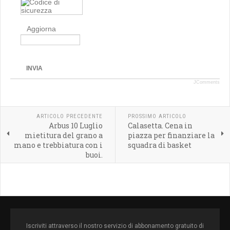
Aggiorna
INVIA
JComments
ARTICOLO PRECEDENTE
PROSSIMO ARTICOLO
Arbus 10 Luglio
Calasetta. Cena in
mietitura del grano a
piazza per finanziare la
mano e trebbiatura con i
squadra di basket
buoi.
Iscriviti attraverso il nostro servizio di abbonamento gratuito di