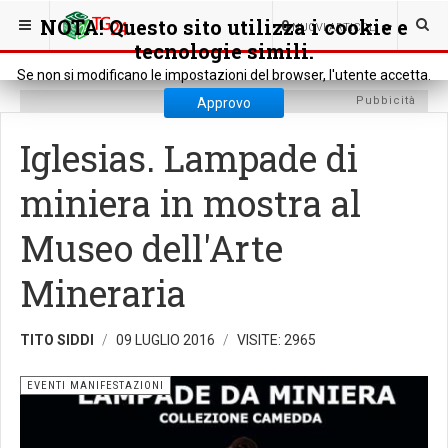
SEI QUI:
CULTURA
EVENTI MANIFESTAZIONI
NOTA! Questo sito utilizza i cookie e
0
NUOVI ARTICOLI
tecnologie simili.
Se non si modificano le impostazioni del browser, l'utente accetta.
Pubbicità
Approvo
Iglesias. Lampade di
miniera in mostra al
Museo dell'Arte
Mineraria
TITO SIDDI
09 LUGLIO 2016
VISITE: 2965
EVENTI MANIFESTAZIONI