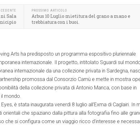
ECEDENTE
PROSSIMO ARTICOLO
ini Sala
Arbus 10 Luglio mietitura del grano a mano e
nicipio
trebbiatura con i buoi.
ving Arts ha predisposto un programma espositivo pluriennale
mporanea internazionale. Il progetto, intitolato Sguardi sul mond
ranea internazionale da una collezione privata in Sardegna, nas
di partnership promossa dal Consorzio Camù e mette in mostra op
ponibilità della collezione privata di Antonio Manca, con base in
 il mondo.
Eyes, è stata inaugurata venerdì 8 luglio all'Exma di Caglairi. In 
ti orientali che spaziano dalla pittura alla fotografia fino alle gran
orso che si configura come un viaggio ricco d’interesse e necessa