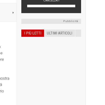
Pubblicità
I PIÙ LETTI
ULTIMI ARTICOLI
o
ce
ere
mostra
di
rio