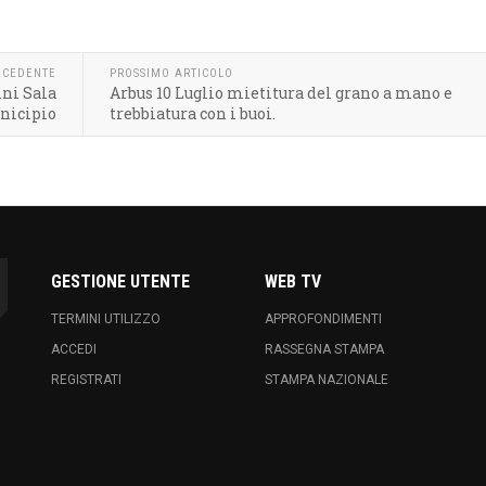
ECEDENTE
PROSSIMO ARTICOLO
ini Sala
Arbus 10 Luglio mietitura del grano a mano e
nicipio
trebbiatura con i buoi.
GESTIONE UTENTE
WEB TV
TERMINI UTILIZZO
APPROFONDIMENTI
ACCEDI
RASSEGNA STAMPA
REGISTRATI
STAMPA NAZIONALE