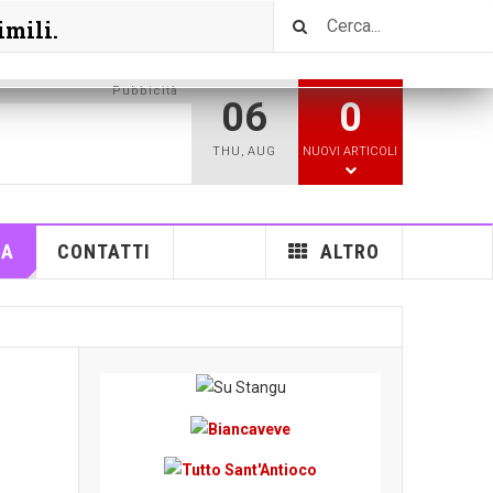
imili.
Pubbicità
06
0
THU
,
AUG
NUOVI ARTICOLI
RA
CONTATTI
ALTRO