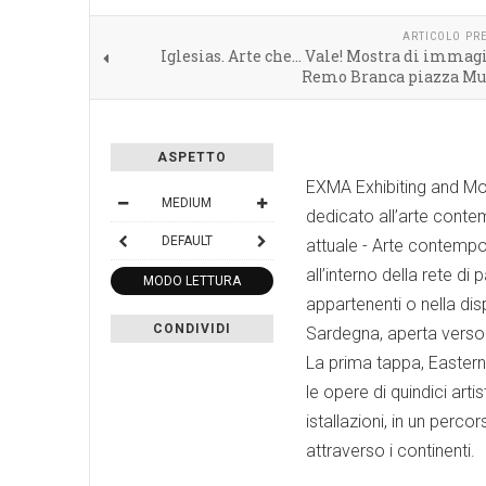
ARTICOLO PR
Iglesias. Arte che… Vale! Mostra di immag
Remo Branca piazza Mu
ASPETTO
EXMA Exhibiting and Mo
MEDIUM
dedicato all’arte conte
DEFAULT
attuale - Arte contempo
all’interno della rete 
MODO LETTURA
appartenenti o nella dis
CONDIVIDI
Sardegna, aperta verso
La prima tappa, Eastern 
le opere di quindici artis
istallazioni, in un perc
attraverso i continenti.