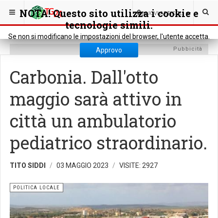
SEI QUI:
POLITICA
POLITICA LOCALE
NOTA! Questo sito utilizza i cookie e
0
NUOVI ARTICOLI
tecnologie simili.
Se non si modificano le impostazioni del browser, l'utente accetta.
Pubbicità
Approvo
Carbonia. Dall'otto
maggio sarà attivo in
città un ambulatorio
pediatrico straordinario.
TITO SIDDI
03 MAGGIO 2023
VISITE: 2927
POLITICA LOCALE