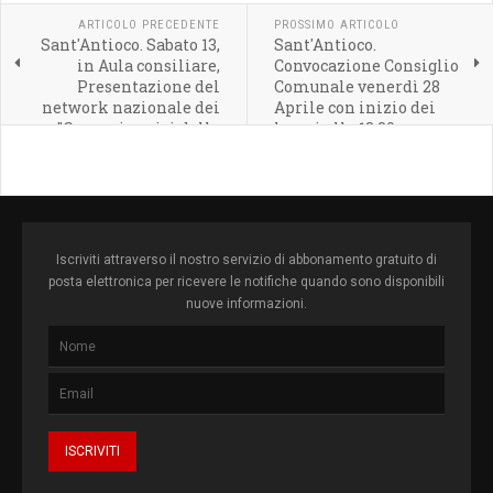
ARTICOLO PRECEDENTE
PROSSIMO ARTICOLO
Sant'Antioco. Sabato 13,
Sant'Antioco.
in Aula consiliare,
Convocazione Consiglio
Presentazione del
Comunale venerdì 28
network nazionale dei
Aprile con inizio dei
"Comuni amici della
lavori alle 18:30
famiglia"
Iscriviti attraverso il nostro servizio di abbonamento gratuito di
posta elettronica per ricevere le notifiche quando sono disponibili
nuove informazioni.