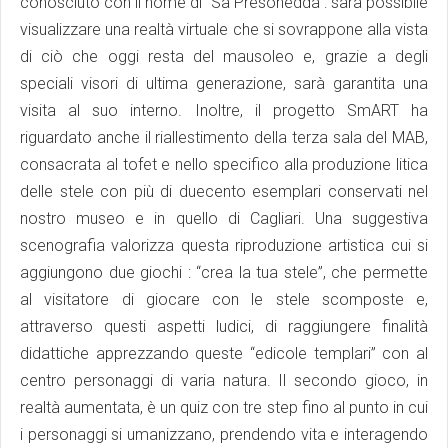
conosciuto con il nome di “Sa Presonedda”: sarà possibile
visualizzare una realtà virtuale che si sovrappone alla vista
di ciò che oggi resta del mausoleo e, grazie a degli
speciali visori di ultima generazione, sarà garantita una
visita al suo interno. Inoltre, il progetto SmART ha
riguardato anche il riallestimento della terza sala del MAB,
consacrata al tofet e nello specifico alla produzione litica
delle stele con più di duecento esemplari conservati nel
nostro museo e in quello di Cagliari. Una suggestiva
scenografia valorizza questa riproduzione artistica cui si
aggiungono due giochi : “crea la tua stele”, che permette
al visitatore di giocare con le stele scomposte e,
attraverso questi aspetti ludici, di raggiungere finalità
didattiche apprezzando queste “edicole templari” con al
centro personaggi di varia natura. Il secondo gioco, in
realtà aumentata, è un quiz con tre step fino al punto in cui
i personaggi si umanizzano, prendendo vita e interagendo