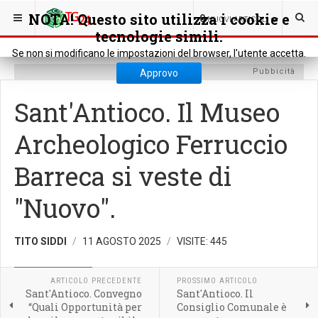
SEI QUI:
POLITICA
POLITICA LOCALE
NOTA! Questo sito utilizza i cookie e
0
NUOVI ARTICOLI
tecnologie simili.
Se non si modificano le impostazioni del browser, l'utente accetta.
Pubbicità
Approvo
Sant'Antioco. Il Museo
Archeologico Ferruccio
Barreca si veste di
"Nuovo".
TITO SIDDI
11 AGOSTO 2025
VISITE: 445
POLITICA LOCALE
ARTICOLO PRECEDENTE
PROSSIMO ARTICOLO
Sant'Antioco. Convegno
Sant'Antioco. Il
“Quali Opportunità per
Consiglio Comunale è