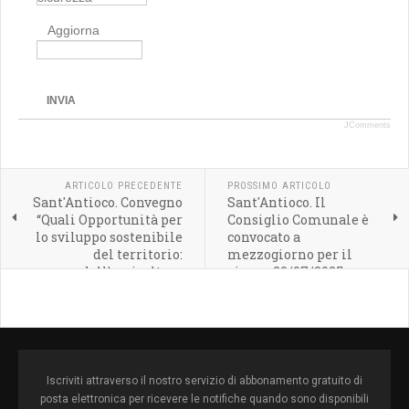
Aggiorna
INVIA
JComments
ARTICOLO PRECEDENTE
PROSSIMO ARTICOLO
Sant'Antioco. Convegno
Sant'Antioco. Il
“Quali Opportunità per
Consiglio Comunale è
lo sviluppo sostenibile
convocato a
del territorio:
mezzogiorno per il
dall’agricoltura
giorno 29/07/2025 -
biologica
Martedì
all’ecoturismo”.
Repliche a Carloforte e
Calasetta
Iscriviti attraverso il nostro servizio di abbonamento gratuito di
posta elettronica per ricevere le notifiche quando sono disponibili