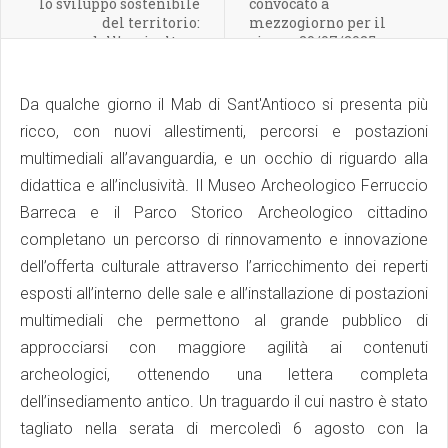
lo sviluppo sostenibile
convocato a
del territorio:
mezzogiorno per il
dall’agricoltura
giorno 29/07/2025 -
biologica
Martedì
all’ecoturismo”.
Repliche a Carloforte e
Da qualche giorno il Mab di Sant'Antioco si presenta più
Calasetta
ricco, con nuovi allestimenti, percorsi e postazioni
multimediali all’avanguardia, e un occhio di riguardo alla
didattica e all’inclusività. Il Museo Archeologico Ferruccio
Barreca e il Parco Storico Archeologico cittadino
completano un percorso di rinnovamento e innovazione
dell’offerta culturale attraverso l’arricchimento dei reperti
esposti all’interno delle sale e all’installazione di postazioni
multimediali che permettono al grande pubblico di
approcciarsi con maggiore agilità ai contenuti
archeologici, ottenendo una lettera completa
dell’insediamento antico. Un traguardo il cui nastro è stato
tagliato nella serata di mercoledì 6 agosto con la