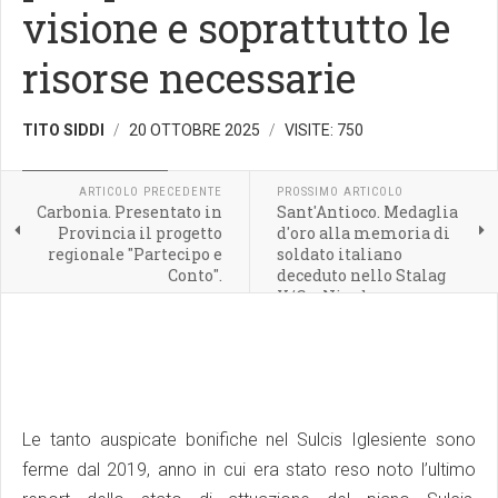
visione e soprattutto le
risorse necessarie
TITO SIDDI
20 OTTOBRE 2025
VISITE: 750
POLITICA REGIONALE
ARTICOLO PRECEDENTE
PROSSIMO ARTICOLO
Carbonia. Presentato in
Sant'Antioco. Medaglia
Provincia il progetto
d'oro alla memoria di
regionale "Partecipo e
soldato italiano
Conto".
deceduto nello Stalag
X/C – Nienburg
Le tanto auspicate bonifiche nel Sulcis Iglesiente sono
ferme dal 2019, anno in cui era stato reso noto l’ultimo