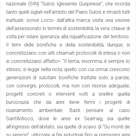
nazionale (SIN) “Sulcis Iglesiente Guspinese”, che ricorda
tanto quelli siglati nell’ambito del Piano Sulcis e rimasti tutti
inattuati- scrive Locci- dall’altra marca visita una visione
dell’assessorato in termini di sostenibilità, la vera chiave di
volta per ridare speranza alla riqualificazione del territorio.
Il temi delle bonifiche e della sostenibilità, dunque, si
concretizzano con atti chiamati protocolli di intesa o non
si concretizzano affatto>. "Il tema, insomma, è sempre lo
stesso, si legge nella nota, quello con cui ormai crescono
generazioni di sulcitani: bonifiche trattate solo a parole,
con convegni, protocolli, ma non con risorse adeguate,
progetti concreti o interventi volti a snellire quella
burocrazia che da anni tiene fermi i progetti di
risanamento ambientale. Basti pensare al caso
Sant’Antioco, dove le aree ex Seamag, sia quelle
all’ingresso dell’abitato, sia quelle di scavo di “Su monti de
su sennori”, utilizzate ai fini industriali fino ai primissimi anni