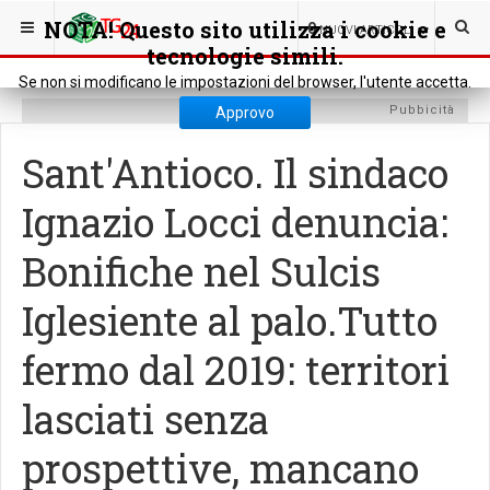
SEI QUI:
POLITICA
POLITICA REGIONALE
NOTA! Questo sito utilizza i cookie e
0
NUOVI ARTICOLI
tecnologie simili.
Se non si modificano le impostazioni del browser, l'utente accetta.
Pubbicità
Approvo
Sant'Antioco. Il sindaco
Ignazio Locci denuncia:
Bonifiche nel Sulcis
Iglesiente al palo.Tutto
fermo dal 2019: territori
lasciati senza
prospettive, mancano