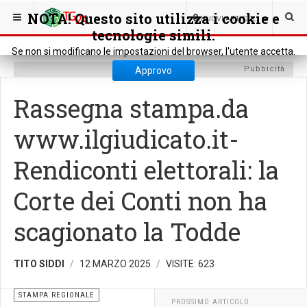
SEI QUI:
RASSEGNA STAMPA
STAMPA REGIONALE
NOTA! Questo sito utilizza i cookie e
0
NUOVI ARTICOLI
tecnologie simili.
Se non si modificano le impostazioni del browser, l'utente accetta.
Pubbicità
Approvo
Rassegna stampa.da
www.ilgiudicato.it-
Rendiconti elettorali: la
Corte dei Conti non ha
scagionato la Todde
TITO SIDDI
12 MARZO 2025
VISITE: 623
STAMPA REGIONALE
PROSSIMO ARTICOLO