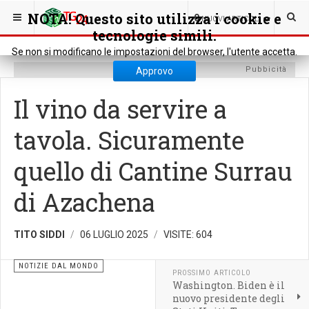
SEI QUI:
RASSEGNA STAMPA
NOTIZIE DAL MONDO
NOTA! Questo sito utilizza i cookie e
0
NUOVI ARTICOLI
tecnologie simili.
Se non si modificano le impostazioni del browser, l'utente accetta.
Pubbicità
Approvo
Il vino da servire a
tavola. Sicuramente
quello di Cantine Surrau
di Azachena
TITO SIDDI
06 LUGLIO 2025
VISITE: 604
NOTIZIE DAL MONDO
PROSSIMO ARTICOLO
Washington. Biden è il
nuovo presidente degli