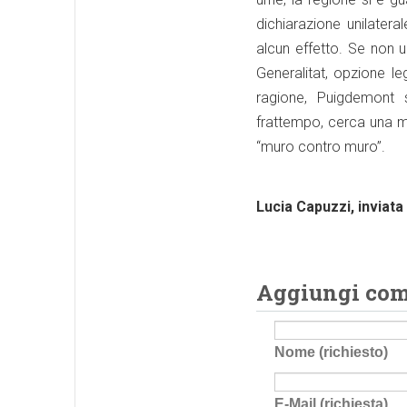
dichiarazione unilater
alcun effetto. Se non 
Generalitat, opzione le
ragione, Puigdemont s
frattempo, cerca una m
“muro contro muro”.
Lucia Capuzzi, inviata
Aggiungi co
Nome (richiesto)
E-Mail (richiesta)