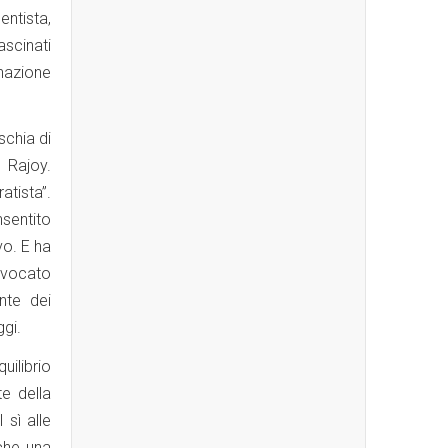
entista,
ascinati
gnazione
schia di
 Rajoy.
atista”.
sentito
vo. E ha
onvocato
nte dei
ggi.
uilibrio
te della
 sì alle
 che una