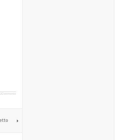
JComments
etto