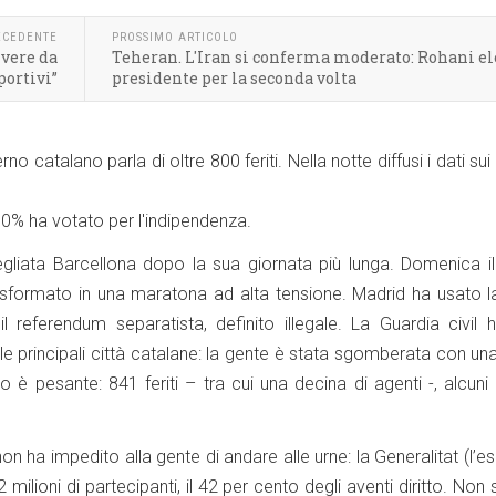
ECEDENTE
PROSSIMO ARTICOLO
vere da
Teheran. L'Iran si conferma moderato: Rohani el
portivi”
presidente per la seconda volta
no catalano parla di oltre 800 feriti. Nella notte diffusi i dati sui 
 90% ha votato per l'indipendenza.
vegliata Barcellona dopo la sua giornata più lunga. Domenica i
trasformato in una maratona ad alta tensione. Madrid ha usato 
l referendum separatista, definito illegale. La Guardia civil 
elle principali città catalane: la gente è stata sgomberata con u
io è pesante: 841 feriti – tra cui una decina di agenti -, alcuni 
 non ha impedito alla gente di andare alle urne: la Generalitat (l’e
 milioni di partecipanti, il 42 per cento degli aventi diritto. Non 