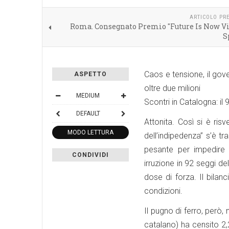
ARTICOLO PR
Roma. Consegnato Premio "Future Is Now Vi
S
Caos e tensione, il gover
ASPETTO
oltre due milioni
MEDIUM
Scontri in Catalogna: il
DEFAULT
Attonita. Così si è ris
MODO LETTURA
dell’indipedenza” s’è 
pesante per impedire i
CONDIVIDI
irruzione in 92 seggi d
dose di forza. Il bilanc
condizioni.
Il pugno di ferro, però,
catalano) ha censito 2,2