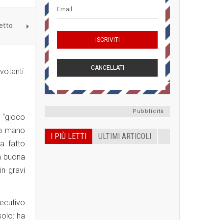
etto
votanti:
Pubblicità
l “gioco
la mano
I PIÙ LETTI
ULTIMI ARTICOLI
ha fatto
na buona
in gravi
secutivo
solo: ha