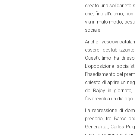
creato una solidarietà s
che, fino all’ultimo, non
via in malo modo, pesti
sociale.
Anche i vescovi catalani 
essere destabilizzant
Quest’ultimo ha difeso 
L’opposizione sociali
l’insediamento del prem
chiesto di aprire un ne
da Rajoy in giornata, 
favorevoli a un dialogo 
La repressione di dome
precario, tra Barcello
Generalitat, Carles Pui
urne, la regione si è g