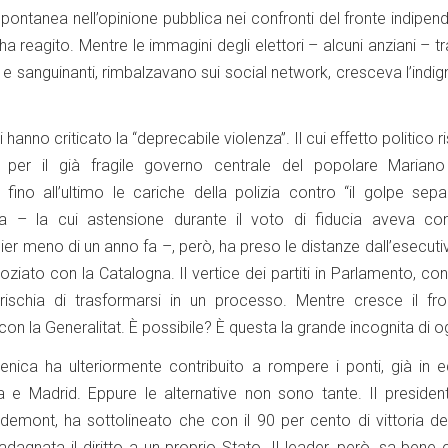
pontanea nell’opinione pubblica nei confronti del fronte indipend
 ha reagito. Mentre le immagini degli elettori – alcuni anziani – tr
 e sanguinanti, rimbalzavano sui social network, cresceva l’indi
hanno criticato la “deprecabile violenza”. Il cui effetto politico ri
e per il già fragile governo centrale del popolare Mariano
fino all’ultimo le cariche della polizia contro “il golpe separ
sta – la cui astensione durante il voto di fiducia aveva con
ier meno di un anno fa –, però, ha preso le distanze dall’esecuti
goziato con la Catalogna. Il vertice dei partiti in Parlamento, c
rischia di trasformarsi in un processo. Mentre cresce il fro
con la Generalitat. È possibile? È questa la grande incognita di o
nica ha ulteriormente contribuito a rompere i ponti, già in eq
na e Madrid. Eppure le alternative non sono tante. Il presiden
gdemont, ha sottolineato che con il 90 per cento di vittoria del
uadagnata il diritto a un proprio Stato. Il leader, però, sa bene