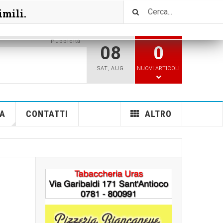
imili.
Pubbicità
08
0
SAT
,
AUG
NUOVI ARTICOLI
A
CONTATTI
ALTRO