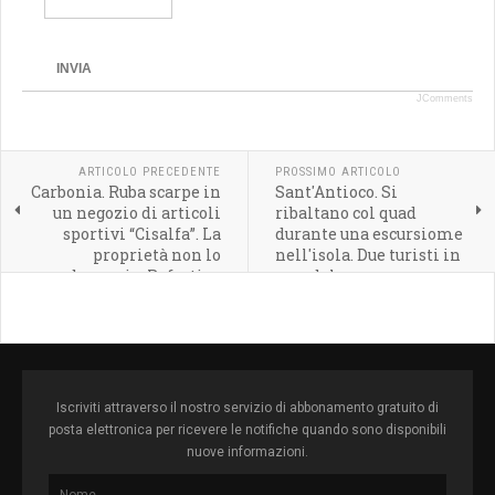
INVIA
JComments
ARTICOLO PRECEDENTE
PROSSIMO ARTICOLO
Carbonia. Ruba scarpe in
Sant'Antioco. Si
un negozio di articoli
ribaltano col quad
sportivi “Cisalfa”. La
durante una escursiome
proprietà non lo
nell'isola. Due turisti in
denuncia. Refurtiva
ospedale
restituita
Iscriviti attraverso il nostro servizio di abbonamento gratuito di
posta elettronica per ricevere le notifiche quando sono disponibili
nuove informazioni.