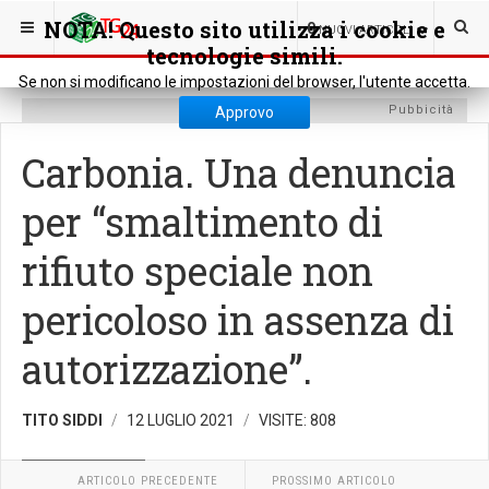
SEI QUI:
CRONACA
CRONACA LOCALE
NOTA! Questo sito utilizza i cookie e
0
NUOVI ARTICOLI
tecnologie simili.
Se non si modificano le impostazioni del browser, l'utente accetta.
Pubbicità
Approvo
Carbonia. Una denuncia
per “smaltimento di
rifiuto speciale non
pericoloso in assenza di
autorizzazione”.
TITO SIDDI
12 LUGLIO 2021
VISITE: 808
CRONACA LOCALE
ARTICOLO PRECEDENTE
PROSSIMO ARTICOLO