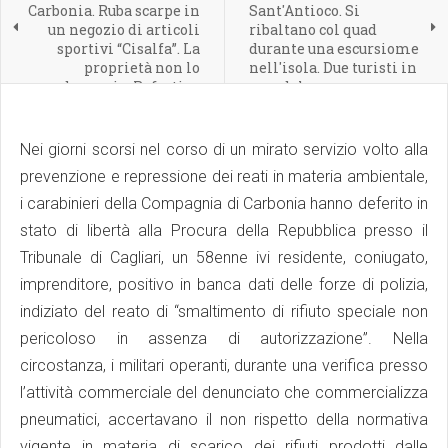
Carbonia. Ruba scarpe in
Sant'Antioco. Si
un negozio di articoli
ribaltano col quad
sportivi “Cisalfa”. La
durante una escursiome
proprietà non lo
nell'isola. Due turisti in
denuncia. Refurtiva
ospedale
restituita
Nei giorni scorsi nel corso di un mirato servizio volto alla
prevenzione e repressione dei reati in materia ambientale,
i carabinieri della Compagnia di Carbonia hanno deferito in
stato di libertà alla Procura della Repubblica presso il
Tribunale di Cagliari, un 58enne ivi residente, coniugato,
imprenditore, positivo in banca dati delle forze di polizia,
indiziato del reato di “smaltimento di rifiuto speciale non
pericoloso in assenza di autorizzazione”. Nella
circostanza, i militari operanti, durante una verifica presso
l’attività commerciale del denunciato che commercializza
pneumatici, accertavano il non rispetto della normativa
vigente in materia di scarico dei rifiuti prodotti dalle