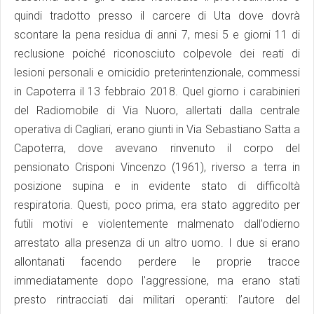
quindi tradotto presso il carcere di Uta dove dovrà
scontare la pena residua di anni 7, mesi 5 e giorni 11 di
reclusione poiché riconosciuto colpevole dei reati di
lesioni personali e omicidio preterintenzionale, commessi
in Capoterra il 13 febbraio 2018. Quel giorno i carabinieri
del Radiomobile di Via Nuoro, allertati dalla centrale
operativa di Cagliari, erano giunti in Via Sebastiano Satta a
Capoterra, dove avevano rinvenuto il corpo del
pensionato Crisponi Vincenzo (1961), riverso a terra in
posizione supina e in evidente stato di difficoltà
respiratoria. Questi, poco prima, era stato aggredito per
futili motivi e violentemente malmenato dall’odierno
arrestato alla presenza di un altro uomo. I due si erano
allontanati facendo perdere le proprie tracce
immediatamente dopo l'aggressione, ma erano stati
presto rintracciati dai militari operanti: l’autore del