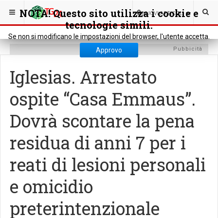
SEI QUI:
CRONACA
CRONACA LOCALE
NOTA! Questo sito utilizza i cookie e
0
NUOVI ARTICOLI
tecnologie simili.
Se non si modificano le impostazioni del browser, l'utente accetta.
Pubbicità
Approvo
Iglesias. Arrestato
ospite “Casa Emmaus”.
Dovrà scontare la pena
residua di anni 7 per i
reati di lesioni personali
e omicidio
preterintenzionale