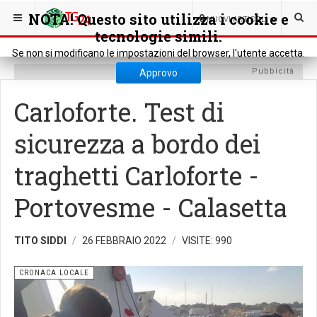
SEI QUI:
CRONACA
CRONACA LOCALE
NOTA! Questo sito utilizza i cookie e
0
NUOVI ARTICOLI
tecnologie simili.
Se non si modificano le impostazioni del browser, l'utente accetta.
Pubbicità
Approvo
Carloforte. Test di
sicurezza a bordo dei
traghetti Carloforte -
Portovesme - Calasetta
TITO SIDDI
26 FEBBRAIO 2022
VISITE: 990
CRONACA LOCALE