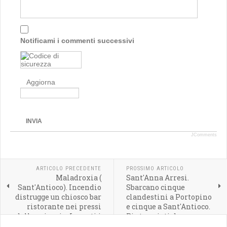
Notificami i commenti successivi
Aggiorna
INVIA
JComments
ARTICOLO PRECEDENTE
PROSSIMO ARTICOLO
Maladroxia (
Sant'Anna Arresi.
Sant'Antioco). Incendio
Sbarcano cinque
distrugge un chiosco bar
clandestini a Portopino
ristorante nei pressi
e cinque a Sant'Antioco.
della spiaggia. Ingenti i
Rintracciati da
danni
carabinieri e finanza