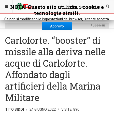
SEI QUI:
CRONACA
CRONACA LOCALE
NOTA! Questo sito utilizza i cookie e
0
NUOVI ARTICOLI
tecnologie simili.
Se non si modificano le impostazioni del browser, l'utente accetta.
Pubbicità
Approvo
Carloforte. “booster” di
missile alla deriva nelle
acque di Carloforte.
Affondato dagli
artificieri della Marina
Militare
TITO SIDDI
24 GIUGNO 2022
VISITE: 890