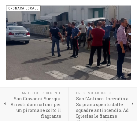
CRONACA LOCALE
ARTICOLO PRECEDENTE
PROSSIMO ARTICOLO
San Giovanni Suergiu.
Sant'Antioco. Incendio a
Arresti domiciliari per
Su pranu spento dalle
un piromane colto il
squadre antincendio. Ad
flagrante
Iglesias le fiamme
divorano un ettaro e
mezzo di sugherete e
macchia