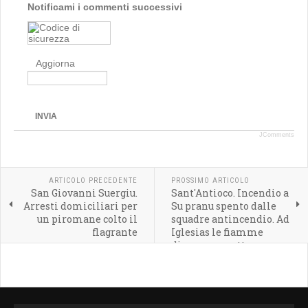
Notificami i commenti successivi
Aggiorna
INVIA
JComments
ARTICOLO PRECEDENTE
PROSSIMO ARTICOLO
San Giovanni Suergiu.
Sant'Antioco. Incendio a
Arresti domiciliari per
Su pranu spento dalle
un piromane colto il
squadre antincendio. Ad
flagrante
Iglesias le fiamme
divorano un ettaro e
mezzo di sugherete e
macchia