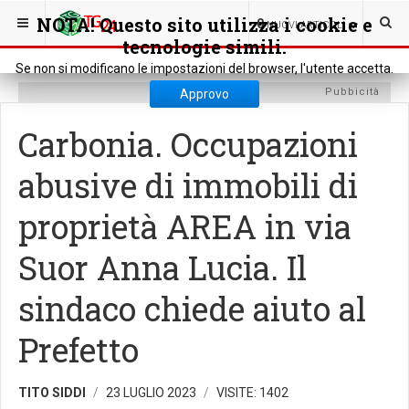
SEI QUI:
CRONACA
CRONACA LOCALE
NOTA! Questo sito utilizza i cookie e
0
NUOVI ARTICOLI
tecnologie simili.
Se non si modificano le impostazioni del browser, l'utente accetta.
Pubbicità
Approvo
Carbonia. Occupazioni
abusive di immobili di
proprietà AREA in via
Suor Anna Lucia. Il
sindaco chiede aiuto al
Prefetto
TITO SIDDI
23 LUGLIO 2023
VISITE: 1402