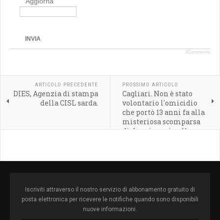
Aggiorna
INVIA
JComments
ARTICOLO PRECEDENTE
PROSSIMO ARTICOLO
DIES, Agenzia di stampa
Cagliari. Non è stato
della CISL sarda.
volontario l'omicidio
che portò 13 anni fa alla
misteriosa scomparsa
di due giovani nelle
campagne di San
Giovanni Suergiu
Iscriviti attraverso il nostro servizio di abbonamento gratuito di
posta elettronica per ricevere le notifiche quando sono disponibili
nuove informazioni.