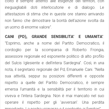
colto e sempre attento alle esigenze dei territori, con
ineguagliabili doti interlocutorie e di dialogo. Le
attestazioni di stima che in queste ore stanno arrivando
non fanno che dimostrare la bontà dell'azione svolta da
un uomo di enorme valore".
CANI (PD), GRANDE SENSIBILITA' E UMANITA'
.
"Esprimo, anche a nome del Partito Democratico, il
cordoglio per la scomparsa di Roberto Frongia,
assessore regionale ed esponente politico di alto profilo
del Sulcis Iglesiente e dell'intera Sardegna". Così, in una
nota, il segretario regionale del Pd, Emanuele Cani. "Nella
sua attività, seppur su posizioni differenti e opposte
rispetto a quelle del Partito Democratico, è sempre
emersa l'umanità e la sensibilità per il territorio in cui
viveva e l'intera Sardegna. Non è mai mancato nel suo
operare il rispetto per gli 'avversari'. Una perdita
importante. La nostra vicinanza e il cordoglio ai familiari".