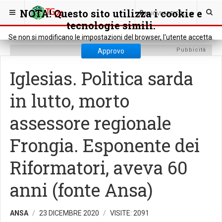
SEI QUI:
RASSEGNA STAMPA
STAMPA REGIONALE
NOTA! Questo sito utilizza i cookie e
0
NUOVI ARTICOLI
tecnologie simili.
Se non si modificano le impostazioni del browser, l'utente accetta.
Pubbicità
Approvo
Iglesias. Politica sarda
in lutto, morto
assessore regionale
Frongia. Esponente dei
Riformatori, aveva 60
anni (fonte Ansa)
ANSA
23 DICEMBRE 2020
VISITE: 2091