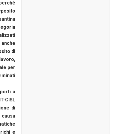
 perché
eposito
santina
tegoria
lizzati
e anche
sito di
lavoro,
ale per
rminati
porti a
IT-CISL
ione di
 causa
matiche
richi e