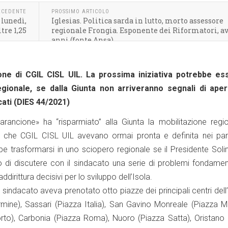
ECEDENTE
PROSSIMO ARTICOLO
 lunedì,
Iglesias. Politica sarda in lutto, morto assessore
tre 1,25
regionale Frongia. Esponente dei Riformatori, a
anni (fonte Ansa)
ione di CGIL CISL UIL. La prossima iniziativa potrebbe es
gionale, se dalla Giunta non arriveranno segnali di aper
cati (DIES 44/2021)
ancione» ha “risparmiato” alla Giunta la mobilitazione regio
i, che CGIL CISL UIL avevano ormai pronta e definita nei parti
bbe trasformarsi in uno sciopero regionale se il Presidente Soli
 di discutere con il sindacato una serie di problemi fondament
ddirittura decisivi per lo sviluppo dell’Isola.
 il sindacato aveva prenotato otto piazze dei principali centri dell’
rmine), Sassari (Piazza Italia), San Gavino Monreale (Piazza M
orto), Carbonia (Piazza Roma), Nuoro (Piazza Satta), Oristano 