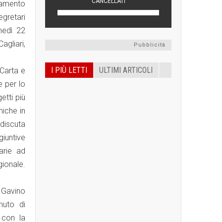
ziamento
egretari
nedì 22
agliari,
Pubblicità
I PIÙ LETTI
ULTIMI ARTICOLI
Carta e
e per lo
etti più
miche in
 discuta
giuntive
arie ad
gionale.
L Gavino
nuto di
 con la