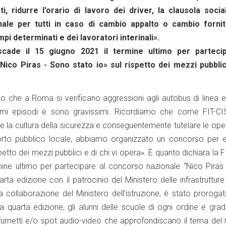
ti, ridurre l'orario di lavoro dei driver, la clausola socia
nale per tutti in caso di cambio appalto o cambio fornit
pi determinati e dei lavoratori interinali».
 scade il 15 giugno 2021 il termine ultimo per parteci
ico Piras - Sono stato io» sul rispetto dei mezzi pubblic
o che a Roma si verificano aggressioni agli autobus di linea e
esimi episodi e sono gravissimi. Ricordiamo che come FIT-CI
re la cultura della sicurezza e conseguentemente tutelare le oper
sporto pubblico locale, abbiamo organizzato un concorso per 
petto dei mezzi pubblici e di chi vi opera». È quanto dichiara la F
mine ultimo per partecipare al concorso nazionale “Nico Piras
uarta edizione con il patrocinio del Ministero delle infrastrutture
la collaborazione del Ministero dell’istruzione, è stato proroga
a quarta edizione, gli alunni delle scuole di ogni ordine e gr
fumetti e/o spot audio-video che approfondiscano il tema del r