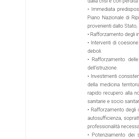
dalla crisi e con perdita 
• Immediata predisposiz
Piano Nazionale di Ripr
provenienti dallo Stato,
• Rafforzamento degli in
• Interventi di coesione
deboli.
• Rafforzamento delle
dell’istruzione.
• Investimenti consistent
della medicina territor
rapido recupero alla no
sanitarie e socio sanitar
• Rafforzamento degli in
autosufficienza, sopratt
professionalità necessari
• Potenziamento dei se