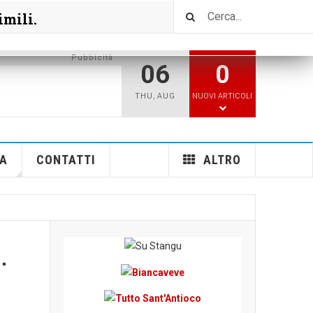
imili.
Pubbicità
06
0
THU
,
AUG
NUOVI ARTICOLI
A
CONTATTI
ALTRO
.