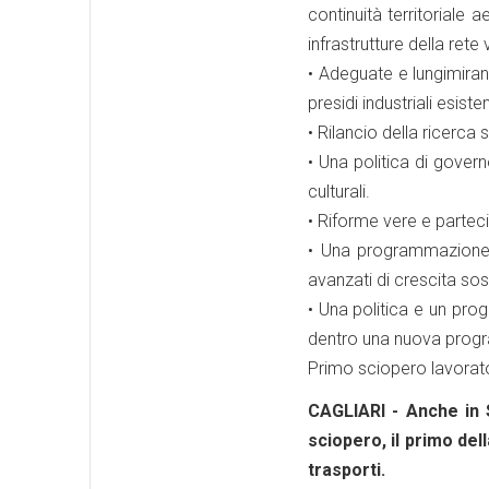
continuità territoriale
infrastrutture della rete
• Adeguate e lungimirant
presidi industriali esisten
• Rilancio della ricerca 
• Una politica di gover
culturali.
• Riforme vere e partec
• Una programmazione e
avanzati di crescita sost
• Una politica e un proge
dentro una nuova progr
Primo sciopero lavorat
CAGLIARI - Anche in S
sciopero, il primo de
trasporti.