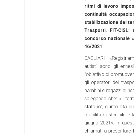
ritmi di lavoro impos
continuità occupazio
stabilizzazione dei tem
Trasporti. FIT-CISL:
concorso nazionale «N
46/2021
CAGLIARI - «Registriam
autisti: sono gli enn
l’obiettivo di promuove
gli operatori del tra
bambini e ragazzi al ris
spiegando che: «Il ter
stato io”, giunto alla q
mobilità sostenibile e 
giugno 2021». In quest
chiamati a presentare 