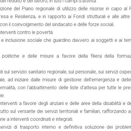
del reddito e del lavoro, in tutti i campi d’attività.
ione del Piano regionale di utilizzo delle risorse in capo al 
esa e Resilienza, e in rapporto ai Fondi strutturali e alle altre
 con il coinvolgimento del sindacato e delle forze sociali.
terventi contro le povertà.
 e inclusione sociale che guardino davvero ai soggetti e ai terri
 politiche e delle misure a favore della filiera della forma
i sul servizio sanitario regionale, sul personale, sui servizi osped
iale, ad iniziare dalle misure di gestione dell’emergenza e delle
rmalità, con l’abbattimento delle liste d’attesa per tutte le pre
ie.
terventi a favore degli anziani e delle aree della disabilità e d
utto sul versante dei servizi territoriali e familiari, rafforzando 
e a interventi coordinati e integrati.
rvizi di trasporto interno e definitiva soluzione dei problem