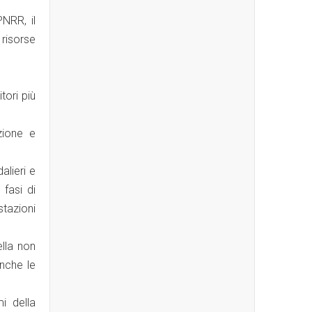
PNRR, il
 risorse
tori più
zione e
alieri e
 fasi di
stazioni
ella non
anche le
i della