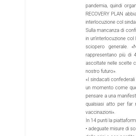
pandemia, quindi organ
RECOVERY PLAN abbiam
interlocuzione col sind
Sulla mancanza di confr
in un’interlocuzione co
sciopero generale. 
rappresentano più di 
ascoltate nelle scelte c
nostro futuro».
«I sindacati confederali
un momento come quest
pensare a una manifest
qualsiasi atto per far 
vaccinazioni».
In 14 punti la piattafor
• adeguate misure di sos