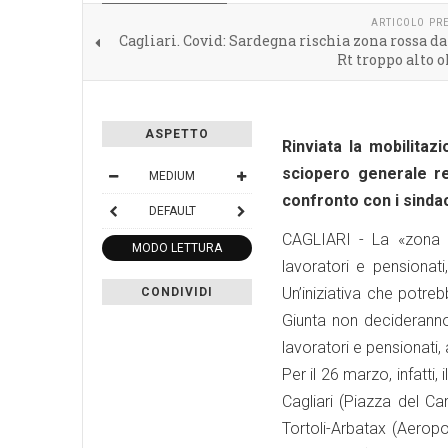
STAMPA REGIONALE
ARTICOLO PR
Cagliari. Covid: Sardegna rischia zona rossa da
Rt troppo alto ol
ASPETTO
Rinviata la mobilitaz
sciopero generale re
MEDIUM
confronto con i sinda
DEFAULT
CAGLIARI - La «zona ar
MODO LETTURA
lavoratori e pensionat
Un’iniziativa che potre
CONDIVIDI
Giunta non decideranno
lavoratori e pensionati, a
Per il 26 marzo, infatti,
Cagliari (Piazza del Ca
Tortoli-Arbatax (Aerop