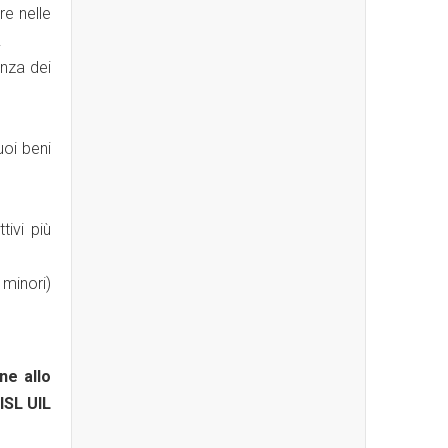
re nelle
.
enza dei
uoi beni
ivi più
 minori)
ne allo
ISL UIL