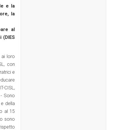
le e la
ore, la
pare al
i (DIES
 ai loro
SL, con
atrici e
educare
IT-CISL,
 - Sono
 e della
to al 15
ado sono
ispetto