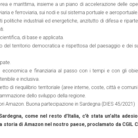
 aerea e marittima, insieme a un piano di accelerazione delle ope
 viaria e ferroviaria, sui nodi e sul sistema portuale e aeroportuale
i politiche industriali ed energetiche, anzitutto di difesa e ripart
ti.
scientifica, di base e applicata.
no del territorio democratica e rispettosa del paesaggio e dei s
ipate.
conomica e finanziaria al passo con i tempi e con gli obiett
enibile e inclusiva.
tto di riequilibrio territoriale (aree interne, coste, città e comuni
ammazione dello sviluppo della regione.
ori Amazon. Buona partecipazione in Sardegna (DIES 45/2021)
ardegna, come nel resto d’Italia, c’è stata un’alta adesio
lla storia di Amazon nel nostro paese, proclamato da CGIL C