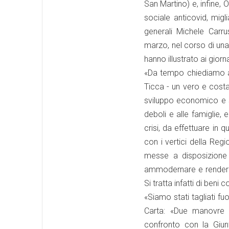
San Martino) e, infine,
sociale anticovid, migl
generali Michele Carr
marzo, nel corso di una 
hanno illustrato ai giorna
«Da tempo chiediamo al
Ticca - un vero e costa
sviluppo economico e so
deboli e alle famiglie,
crisi, da effettuare in 
con i vertici della Reg
messe a disposizione 
ammodernare e rendere pi
Si tratta infatti di beni c
«Siamo stati tagliati f
Carta: «Due manovre 
confronto con la Giun