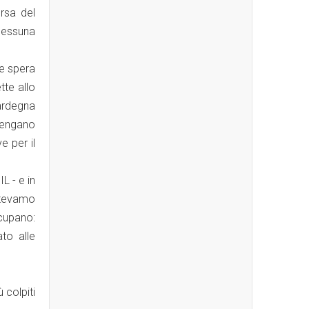
orsa del
nessuna
he spera
tte allo
ardegna
vengano
e per il
L - e in
otevamo
cupano:
ato alle
 colpiti