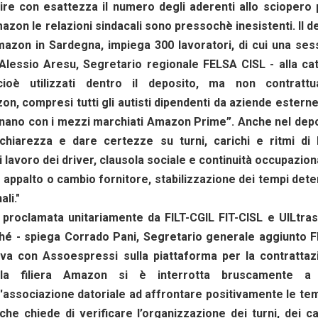
ire con esattezza il numero degli aderenti allo sciopero
azon le relazioni sindacali sono pressochè inesistenti. Il d
Amazon in Sardegna, impiega 300 lavoratori, di cui una ses
Alessio Aresu, Segretario regionale FELSA CISL - alla ca
cioè utilizzati dentro il deposito, ma non contrattua
n, compresi tutti gli autisti dipendenti da aziende estern
gnano con i mezzi marchiati Amazon Prime”. Anche nel depo
hiarezza e dare certezze su turni, carichi e ritmi di 
di lavoro dei driver, clausola sociale e continuità occupazion
o appalto o cambio fornitore, stabilizzazione dei tempi dete
ali."
 proclamata unitariamente da FILT-CGIL FIT-CISL e UILtras
ché - spiega Corrado Pani, Segretario generale aggiunto F
tiva con Assoespressi sulla piattaforma per la contrattaz
ella filiera Amazon si è interrotta bruscamente a
ell'associazione datoriale ad affrontare positivamente le te
che chiede di verificare l’organizzazione dei turni, dei ca