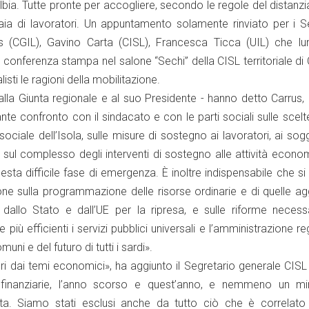
 Olbia. Tutte pronte per accogliere, secondo le regole del distan
iaia di lavoratori. Un appuntamento solamente rinviato per i S
us (CGIL), Gavino Carta (CISL), Francesca Ticca (UIL) che lu
conferenza stampa nel salone “Sechi” della CISL territoriale di C
listi le ragioni della mobilitazione.
la Giunta regionale e al suo Presidente - hanno detto Carrus, 
nte confronto con il sindacato e con le parti sociali sulle scelt
ciale dell’Isola, sulle misure di sostegno ai lavoratori, ai sogg
 e sul complesso degli interventi di sostegno alle attività econo
questa difficile fase di emergenza. È inoltre indispensabile che si
ione sulla programmazione delle risorse ordinarie e di quelle ag
dallo Stato e dall’UE per la ripresa, e sulle riforme necess
ù efficienti i servizi pubblici universali e l’amministrazione re
omuni e del futuro di tutti i sardi».
uori dai temi economici», ha aggiunto il Segretario generale CIS
finanziarie, l’anno scorso e quest’anno, e nemmeno un mi
ta. Siamo stati esclusi anche da tutto ciò che è correlato