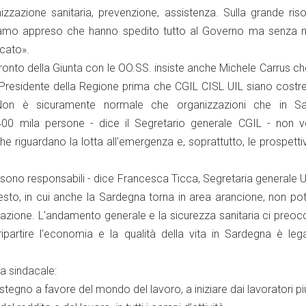
izzazione sanitaria, prevenzione, assistenza. Sulla grande ris
o appreso che hanno spedito tutto al Governo ma senza 
acato».
onto della Giunta con le OO.SS. insiste anche Michele Carrus c
l Presidente della Regione prima che CGIL CISL UIL siano costre
«Non è sicuramente normale che organizzazioni che in S
400 mila persone - dice il Segretario generale CGIL - non 
he riguardano la lotta all'emergenza e, soprattutto, le prospettiv
 sono responsabili - dice Francesca Ticca, Segretaria generale UI
o, in cui anche la Sardegna torna in area arancione, non p
azione. L'andamento generale e la sicurezza sanitaria ci preoc
ripartire l'economia e la qualità della vita in Sardegna è leg
ma sindacale:
tegno a favore del mondo del lavoro, a iniziare dai lavoratori più